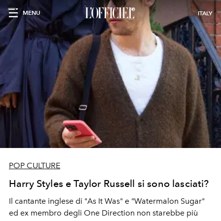
MENU
ITALY
POP CULTURE
Harry Styles e Taylor Russell si sono lasciati?
Il cantante inglese di "As It Was" e "Watermalon Sugar"
ed ex membro degli One Direction non starebbe più