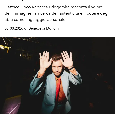
L'attrice Coco Rebecca Edogamhe racconta il valore
dell'immagine, la ricerca dell'autenticità e il potere degli
abiti come linguaggio personale.
05.08.2026 di Benedetta Donghi