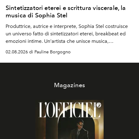
Sintetizzatori eterei e scrittura viscerale, la
musica di Sophia Stel
Produttrice, autrice e interprete, Sophia Stel costruisce
un universo fatto di sintetizzatori eterei, breakbeat ed
emozioni intime. Un'artista che unisce musica,
immaginario visivo e vulnerabilità senza confini.
02.08.2026 di Pauline Borgogno
Magazines