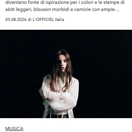
diventano fonte di ispirazione per i colori e le stampe di
abiti leggeri, blouson morbidi e camicie con ampie
maniche a kimono. E si trasformano in applicazioni
03.08.2026 di L'OFFICIEL Italia
tridimensionali e over su tailleur monocromatici.
MUSICA