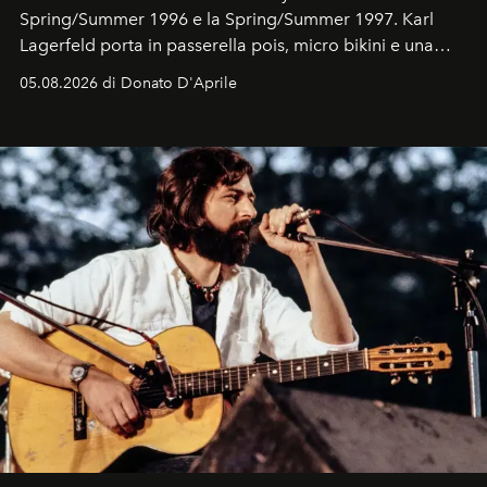
Spring/Summer 1996 e la Spring/Summer 1997. Karl
Lagerfeld porta in passerella pois, micro bikini e una
logomania pensata per la spiaggia
, con Cindy, Linda,
05.08.2026 di Donato D'Aprile
Kate, Claudia e Carla una dietro l'altra. Trent'anni dopo,
in un'industria che vive di archivi, quel guardaroba resta
uno dei documenti più contemporanei che abbiamo.