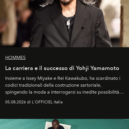
HOMMES
La carriera e il successo di Yohji Yamamoto
Insieme a Issey Miyake e Rei Kawakubo, ha scardinato i
codici tradizionali della costruzione sartoriale,
spingendo la moda a interrogarsi su inedite possibilità
formali e a ridefinire il concetto stesso di silhouette.
05.08.2026 di L'OFFICIEL Italia
Quella di Yohji Yamamoto è storia di un visionario che
ha riscritto i canoni estetici del XX secolo, lasciando
un’impronta indelebile nella storia della moda.