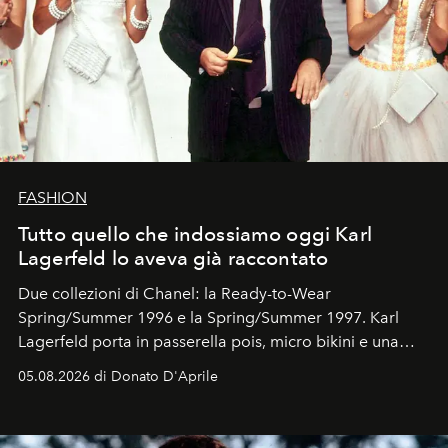
FASHION
Tutto quello che indossiamo oggi Karl
Lagerfeld lo aveva già raccontato
Due collezioni di Chanel: la Ready-to-Wear
Spring/Summer 1996 e la Spring/Summer 1997. Karl
Lagerfeld porta in passerella pois, micro bikini e una
logomania pensata per la spiaggia
, con Cindy, Linda,
05.08.2026 di Donato D'Aprile
Kate, Claudia e Carla una dietro l'altra. Trent'anni dopo,
in un'industria che vive di archivi, quel guardaroba resta
uno dei documenti più contemporanei che abbiamo.