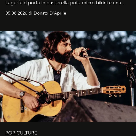
Lagerfeld porta in passerella pois, micro bikini e una
logomania pensata per la spiaggia
, con Cindy, Linda,
05.08.2026 di Donato D'Aprile
Kate, Claudia e Carla una dietro l'altra. Trent'anni dopo,
in un'industria che vive di archivi, quel guardaroba resta
uno dei documenti più contemporanei che abbiamo.
POP CULTURE