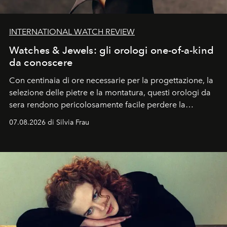
INTERNATIONAL WATCH REVIEW
Watches & Jewels: gli orologi one-of-a-kind
da conoscere
Con centinaia di ore necessarie per la progettazione, la
selezione delle pietre e la montatura, questi orologi da
sera rendono pericolosamente facile perdere la
cognizione del tempo. Ma con quadranti così
07.08.2026 di Silvia Frau
abbaglianti, chi è che guarda davvero l'ora?