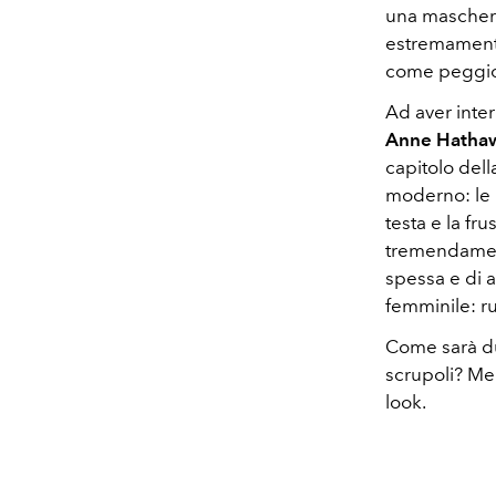
una maschera
estremamente
come peggior
Ad aver inte
Anne Hathawa
capitolo dell
moderno: le "
testa e la fru
tremendament
spessa e di 
femminile: ru
Come sarà d
scrupoli? Men
look.