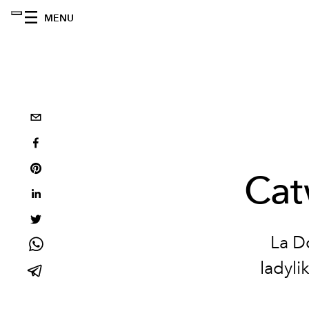
MENU
Cat
La Do
ladyli