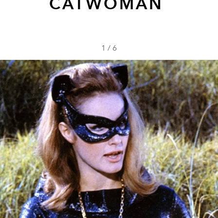
CATWOMAN
1
/
6