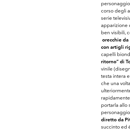
personaggio 
corso degli a
serie televi
apparizione c
ben visibili, 
orecchie da g
con artigli 
capelli biond
ritorno” di 
vinile (dise
testa intera 
che una volta
ulteriorment
rapidamente 
portarla allo
personaggio
diretto da Pi
succinto ed è