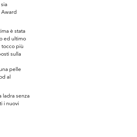
 sia
ie Award
ima è stata
zo ed ultimo
n tocco più
osti sulla
una pelle
od al
a ladra senza
i i nuovi