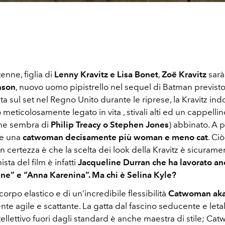
tenne, figlia di
Lenny Kravitz e Lisa Bonet
,
Zoë Kravitz
sarà
nson
, nuovo uomo pipistrello nel sequel di Batman previst
ta sul set nel Regno Unito durante le riprese, la Kravitz in
 meticolosamente legato in vita , stivali alti ed un cappelli
che sembra di
Philip Treacy o Stephen Jones
) abbinato. A p
e una
catwoman decisamente più woman e meno cat
. Ci
 certezza è che la scelta dei look della Kravitz è sicuram
sta del film è infatti
Jacqueline Durran che ha lavorato an
ne” e “Anna Karenina”. Ma chi è Selina Kyle?
corpo elastico e di un’incredibile flessibilità
Catwoman aka
te agile e scattante. La gatta dal fascino seducente e leta
ellettivo fuori dagli standard è anche maestra di stile; Cat