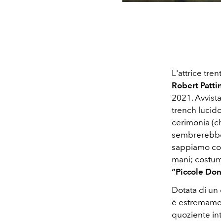
L'attrice tren
Robert Patti
2021. Avvista
trench lucido
cerimonia (
sembrerebb
sappiamo con
mani; costumi
“Piccole Don
Dotata di un 
è estremamen
quoziente int