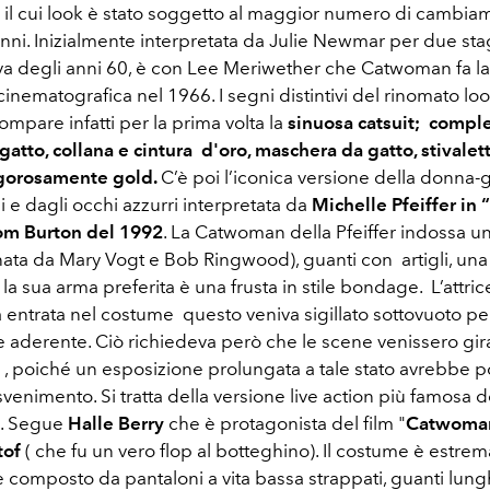
il cui look è stato soggetto al maggior numero di cambiam
nni. Inizialmente interpretata da Julie Newmar per due stag
siva degli anni 60, è con Lee Meriwether che Catwoman fa l
inematografica nel 1966. I segni distintivi del rinomato lo
compare infatti per la prima volta la
sinuosa catsuit; comple
atto, collana e cintura d'oro, maschera da gatto, stivalett
rigorosamente gold.
C’è poi l’iconica versione della donna-g
i e dagli occhi azzurri interpretata da
Michelle Pfeiffer in 
Tom Burton del 1992
. La Catwoman della Pfeiffer indossa un
gnata da Mary Vogt e Bob Ringwood), guanti con artigli, un
e la sua arma preferita è una frusta in stile bondage. L’attri
 entrata nel costume questo veniva sigillato sottovuoto per
e aderente. Ciò richiedeva però che le scene venissero gir
, poiché un esposizione prolungata a tale stato avrebbe p
 svenimento. Si tratta della versione live action più famosa d
. Segue
Halle Berry
che è protagonista del film "
Catwoman
tof
( che fu un vero flop al botteghino). Il costume è estr
 composto da pantaloni a vita bassa strappati, guanti lunghi 