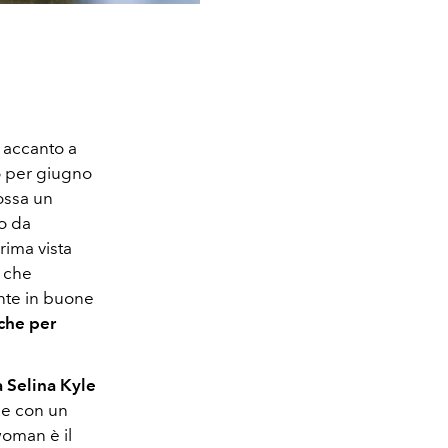
 accanto a
o per giugno
dossa un
no da
rima vista
ò che
ente in buone
che per
 Selina Kyle
le con un
woman è il