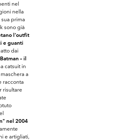
enti nel
ioni nella
a sua prima
ok sono già
tano l’outfit
i e guanti
atto dai
“Batman – il
a catsuit in
a maschera a
ce racconta
 risultare
ate
otuto
el
" nel 2004
emamente
e artigliati,