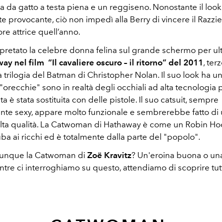
 da gatto a testa piena e un reggiseno. Nonostante il look
 provocante, ciò non impedì alla Berry di vincere il Razz
e attrice quell’anno.
rpretato la celebre donna felina sul grande schermo per ult
y nel film “Il cavaliere oscuro – il ritorno” del 2011
, ter
a trilogia del Batman di Christopher Nolan. Il suo look ha u
orecchie" sono in realtà degli occhiali ad alta tecnologia p
sta è stata sostituita con delle pistole. Il suo catsuit, sempre
e sexy, appare molto funzionale e sembrerebbe fatto di 
alta qualità. La Catwoman di Hathaway è come un Robin Ho
ba ai ricchi ed è totalmente dalla parte del "popolo".
unque la Catwoman di
Zoë Kravitz
? Un'eroina buona o un
tre ci interroghiamo su questo, attendiamo di scoprire tutt