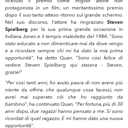
ricevuto il premio come
miglior attore non
protagonista in un film
, un meritantissimo premio
dopo il suo tanto atteso ritorno sul grande schermo.
Nel suo discorso, l'attore ha ringraziato
Steven
Spielberg
per la sua prima grande occasione in
Indiana Jones e il tempio maledetto del 1984.
"
Sono
stato educato a non dimenticare mai da dove vengo
e a ricordare sempre chi mi ha dato la mia prima
opportunità"
, ha detto Quan. "
Sono così felice di
vedere Steven Spielberg qui stasera - Steven,
grazie!
"
"
Per così tanti anni, ho avuto paura di non avere più
niente da offrire, che qualunque cosa facessi, non
avrei mai superato ciò che ho raggiunto da
bambino
", ha continuato Quan. "
Per fortuna, più di 30
anni dopo, due ragazzi hanno pensato a me. Si sono
ricordati di quel ragazzo. E mi hanno dato una nuova
opportunità
".