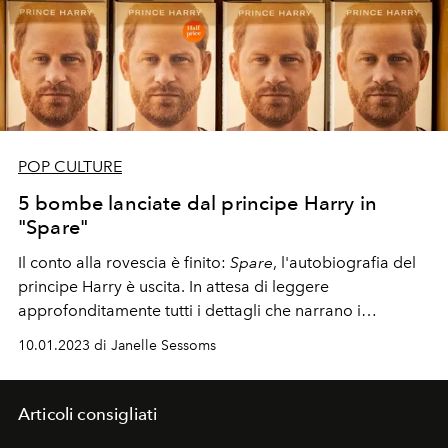
POP CULTURE
5 bombe lanciate dal principe Harry in
"Spare"
Il conto alla rovescia è finito:
Spare
, l'autobiografia del
principe Harry è uscita. In attesa di leggere
approfonditamente tutti i dettagli che narrano i
retroscena più scabrosi della Royal Family, ecco le 5
10.01.2023 di Janelle Sessoms
indiscrezioni che più hanno fatto discutere negli ultimi
giorni.
Articoli consigliati