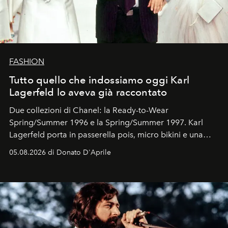
FASHION
Tutto quello che indossiamo oggi Karl
Lagerfeld lo aveva già raccontato
Due collezioni di Chanel: la Ready-to-Wear
Spring/Summer 1996 e la Spring/Summer 1997. Karl
Lagerfeld porta in passerella pois, micro bikini e una
logomania pensata per la spiaggia
, con Cindy, Linda,
05.08.2026 di Donato D'Aprile
Kate, Claudia e Carla una dietro l'altra. Trent'anni dopo,
in un'industria che vive di archivi, quel guardaroba resta
uno dei documenti più contemporanei che abbiamo.