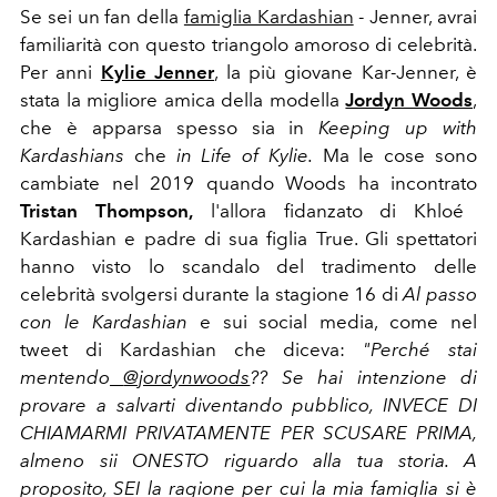
Se sei un fan della
famiglia Kardashian
- Jenner, avrai
familiarità con questo triangolo amoroso di celebrità.
Per anni
Kylie Jenner
, la più giovane Kar-Jenner, è
stata la migliore amica della modella
Jordyn Woods
,
che è apparsa spesso sia in
Keeping up with
Kardashians
che
in Life of Kylie.
Ma le cose sono
cambiate nel 2019 quando Woods ha incontrato
Tristan Thompson
,
l'allora fidanzato di Khloé
Kardashian e padre di sua figlia True. Gli spettatori
hanno visto lo scandalo del tradimento delle
celebrità svolgersi durante la stagione 16 di
Al passo
con le Kardashian
e sui social media, come nel
tweet di Kardashian
che diceva:
"
Perché stai
mentendo
@jordynwoods
?? Se hai intenzione di
provare a salvarti diventando pubblico, INVECE DI
CHIAMARMI PRIVATAMENTE PER SCUSARE PRIMA,
almeno sii ONESTO riguardo alla tua storia. A
proposito, SEI la ragione per cui la mia famiglia si è