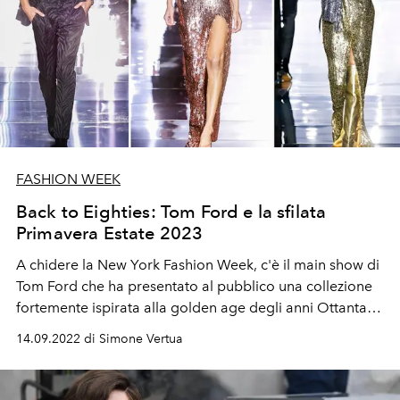
FASHION WEEK
Back to Eighties: Tom Ford e la sfilata
Primavera Estate 2023
A chidere la New York Fashion Week, c'è il main show di
Tom Ford che ha presentato al pubblico una collezione
fortemente ispirata alla golden age degli anni Ottanta.
Capi metallici, paillettes e mesh vengono indossati con
14.09.2022 di Simone Vertua
hairstyling cotonati e smokey eyes dal carattere vintage.
Nella collezione Primavera Estate 2023 compaiono
anche stampe animalier, i classici smoking Tom Ford e