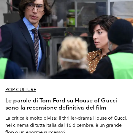
abiti iperfemminili che seguono le linee del corpo.
Mentre per il menswear il focus si sposta sul tailoring e
sul undewear super sexy, un jockstrap maschile in pizzo
che ha attirato l'attenzione di tutti.
POP CULTURE
Le parole di Tom Ford su House of Gucci
sono la recensione definitiva del film
La critica è molto divisa: il thriller-drama House of Gucci,
nei cinema di tutta Italia dal 16 dicembre, è un grande
flop o un enorme successo?