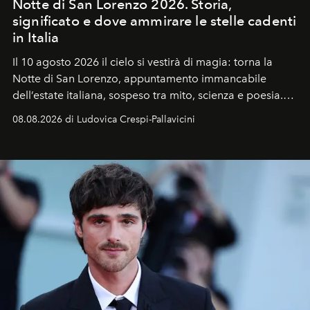
Notte di San Lorenzo 2026. Storia,
significato e dove ammirare le stelle cadenti
in Italia
Il 10 agosto 2026 il cielo si vestirà di magia: torna la
Notte di San Lorenzo
, appuntamento immancabile
dell’estate italiana, sospeso tra mito, scienza e poesia.
Sarà il momento in cui gli occhi si alzano verso la volta
08.08.2026 di Ludovica Crespi-Pallavicini
celeste per seguire il passaggio delle
Perseidi
, quelle
che chiamiamo comunemente
stelle cadenti
, e affidare
all’universo i desideri più segreti