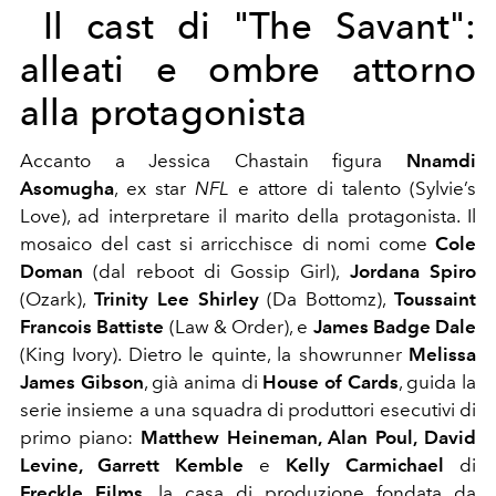
Il cast di "The Savant":
alleati e ombre attorno
alla protagonista
Accanto a Jessica Chastain figura
Nnamdi
Asomugha
, ex star
NFL
e attore di talento (Sylvie’s
Love), ad interpretare il marito della protagonista. Il
mosaico del cast si arricchisce di nomi come
Cole
Doman
(dal reboot di Gossip Girl),
Jordana Spiro
(Ozark),
Trinity Lee Shirley
(Da Bottomz),
Toussaint
Francois Battiste
(Law & Order), e
James Badge Dale
(King Ivory). Dietro le quinte, la showrunner
Melissa
James Gibson
, già anima di
House of Cards
, guida la
serie insieme a una squadra di produttori esecutivi di
primo piano:
Matthew Heineman, Alan Poul, David
Levine, Garrett Kemble
e
Kelly Carmichael
di
Freckle Films
, la casa di produzione fondata da