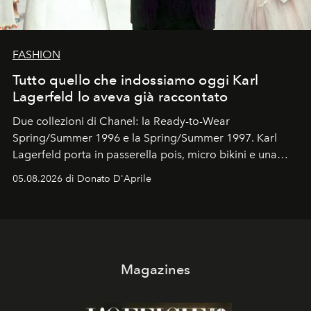
FASHION
Tutto quello che indossiamo oggi Karl
Lagerfeld lo aveva già raccontato
Due collezioni di Chanel: la Ready-to-Wear
Spring/Summer 1996 e la Spring/Summer 1997. Karl
Lagerfeld porta in passerella pois, micro bikini e una
logomania pensata per la spiaggia
, con Cindy, Linda,
05.08.2026 di Donato D'Aprile
Kate, Claudia e Carla una dietro l'altra. Trent'anni dopo,
in un'industria che vive di archivi, quel guardaroba resta
uno dei documenti più contemporanei che abbiamo.
Magazines