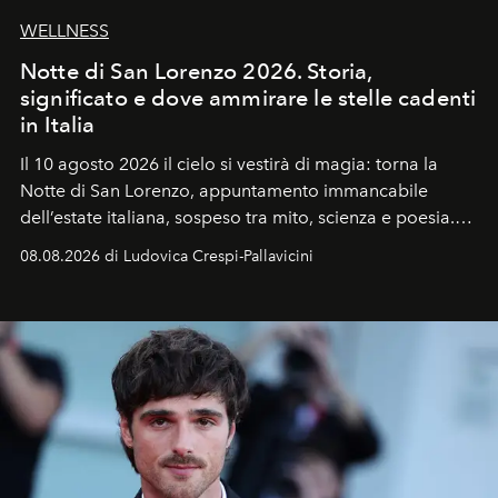
WELLNESS
Notte di San Lorenzo 2026. Storia,
significato e dove ammirare le stelle cadenti
in Italia
Il 10 agosto 2026 il cielo si vestirà di magia: torna la
Notte di San Lorenzo
, appuntamento immancabile
dell’estate italiana, sospeso tra mito, scienza e poesia.
Sarà il momento in cui gli occhi si alzano verso la volta
08.08.2026 di Ludovica Crespi-Pallavicini
celeste per seguire il passaggio delle
Perseidi
, quelle
che chiamiamo comunemente
stelle cadenti
, e affidare
all’universo i desideri più segreti