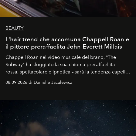
BEAUTY
L'hair trend che accomuna Chappell Roan e
il pittore preraffaelita John Everett Millais
Chappell Roan nel video musicale del brano, "The
Subway" ha sfoggiato la sua chioma preraffaellita –
rossa, spettacolare e ipnotica – sarà la tendenza capelli
dell'autunno?
08.09.2026 di Danielle Jaculewicz