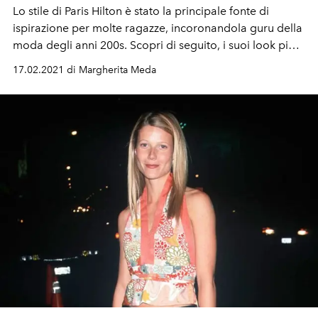
Lo stile di Paris Hilton è stato la principale fonte di
ispirazione per molte ragazze, incoronandola guru della
moda degli anni 200s. Scopri di seguito, i suoi look più
glamour e preparati tirare fuori dall'armadio i jeans a
17.02.2021 di Margherita Meda
vita bassa e le mini gonne