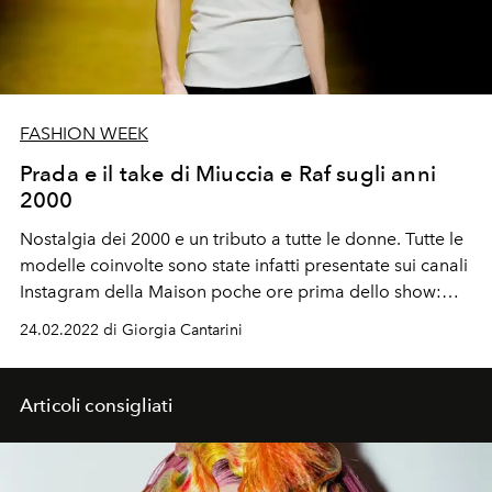
FASHION WEEK
Prada e il take di Miuccia e Raf sugli anni
2000
Nostalgia dei 2000 e un tributo a tutte le donne. Tutte le
modelle coinvolte sono state infatti presentate sui canali
Instagram della Maison poche ore prima dello show:
Kaia Gerber,
Rianne Van Rompaey, Victoria Fawole, Mica
24.02.2022 di Giorgia Cantarini
Arganaraz, Emily Sandberg, Chu Wong, Amanda
Murphy, Anok Yai, Kendall Jenner, appaiono in un un
post che è «A salute to the profession of modeling. A
Articoli consigliati
history of women» - «Un tributo alla professione di
modelle. Un pezzo di storia delle donne». A sorpresa
arriva anche Kim Kardashian a vedere lo show, con un