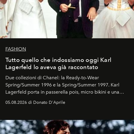
FASHION
Tutto quello che indossiamo oggi Karl
Lagerfeld lo aveva già raccontato
Due collezioni di Chanel: la Ready-to-Wear
Spring/Summer 1996 e la Spring/Summer 1997. Karl
Lagerfeld porta in passerella pois, micro bikini e una
logomania pensata per la spiaggia
, con Cindy, Linda,
05.08.2026 di Donato D'Aprile
Kate, Claudia e Carla una dietro l'altra. Trent'anni dopo,
in un'industria che vive di archivi, quel guardaroba resta
uno dei documenti più contemporanei che abbiamo.