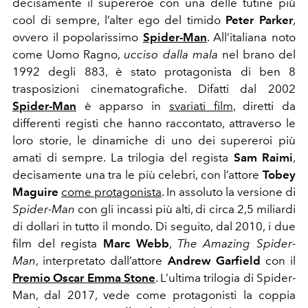
decisamente il supereroe con una delle tutine più
cool di sempre, l’alter ego del timido
Peter Parker
,
ovvero il popolarissimo
Spider-Man
. All’italiana noto
come Uomo Ragno,
ucciso dalla mala
nel brano del
1992 degli 883, è stato protagonista di ben 8
trasposizioni cinematografiche. Difatti dal 2002
Spider-Man
è apparso in
svariati film
, diretti da
differenti registi che hanno raccontato, attraverso le
loro storie, le dinamiche di uno dei supereroi più
amati di sempre. La trilogia del regista
Sam Raimi
,
decisamente una tra le più celebri, con l’attore
Tobey
Maguire
come protagonista
. In assoluto la versione di
Spider-Man
con gli incassi più alti, di circa 2,5 miliardi
di dollari in tutto il mondo. Di seguito, dal 2010, i due
film del regista
Marc Webb
,
The Amazing Spider-
Man
, interpretato dall’attore
Andrew Garfield
con il
Premio Oscar
Emma Stone
. L’ultima trilogia di Spider-
Man, dal 2017, vede come protagonisti la coppia