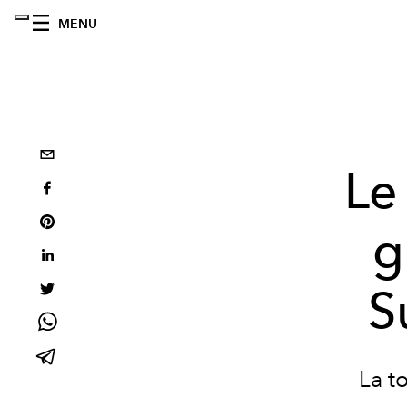
MENU
Le
g
S
La to