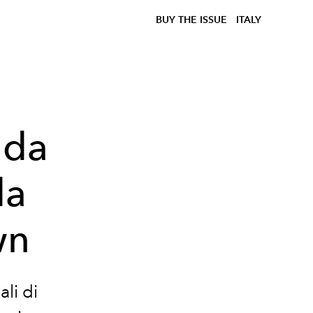
BUY THE ISSUE
ITALY
 da
da
wn
ali di