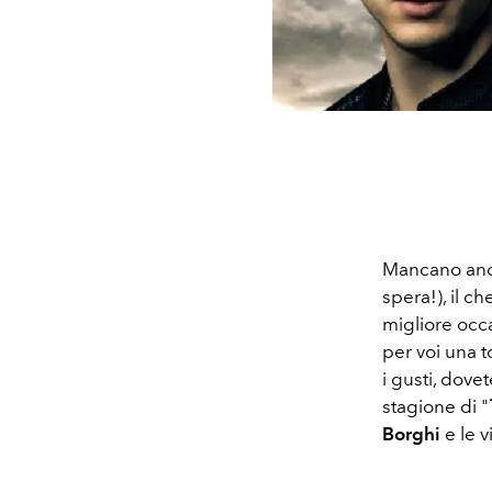
Mancano anco
spera!), il c
migliore occa
per voi una t
i gusti, dove
stagione di "
Borghi
e le 