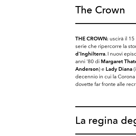
The Crown
THE CROWN:
uscirà il 1
serie che ripercorre la stor
d'Inghilterra
. I nuovi epi
anni '80 di
Margaret That
Anderson
) e
Lady Diana
(
decennio in cui la Corona f
dovette far fronte alle re
La regina deg