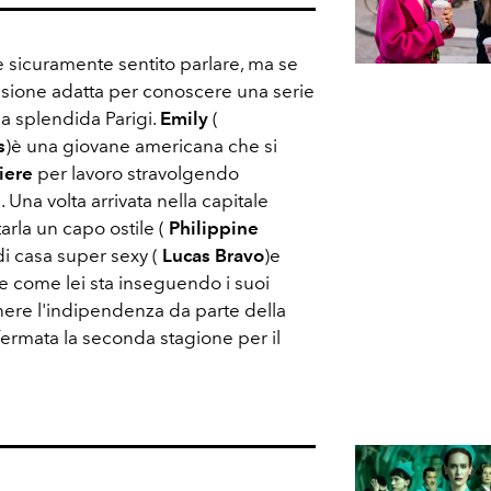
e sicuramente sentito parlare, ma se
asione adatta per conoscere una serie
a splendida Parigi.
Emily
(
s
)è una giovane americana che si
iere
per lavoro stravolgendo
 Una volta arrivata nella capitale
arla un capo ostile (
Philippine
 di casa super sexy (
Lucas Bravo
)e
he come lei sta inseguendo i suoi
enere l'indipendenza da parte della
ermata la seconda stagione per il