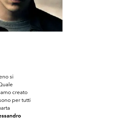
eno si
 Quale
biamo creato
sono per tutti
uarta
essandro