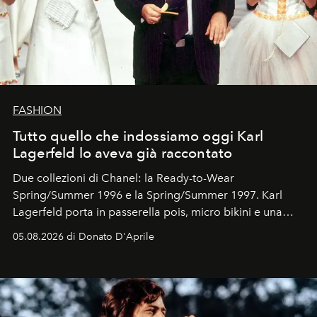
FASHION
Tutto quello che indossiamo oggi Karl
Lagerfeld lo aveva già raccontato
Due collezioni di Chanel: la Ready-to-Wear
Spring/Summer 1996 e la Spring/Summer 1997. Karl
Lagerfeld porta in passerella pois, micro bikini e una
logomania pensata per la spiaggia
, con Cindy, Linda,
05.08.2026 di Donato D'Aprile
Kate, Claudia e Carla una dietro l'altra. Trent'anni dopo,
in un'industria che vive di archivi, quel guardaroba resta
uno dei documenti più contemporanei che abbiamo.