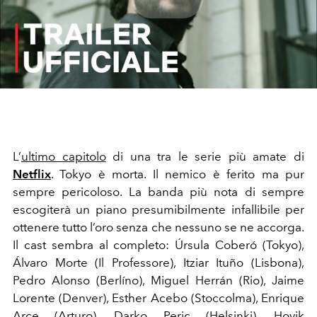
Play
Video
L’
ultimo capitolo
di una tra le serie più amate di
Netflix
. Tokyo è morta. Il nemico è ferito ma pur
sempre pericoloso. La banda più nota di sempre
escogiterà un piano presumibilmente infallibile per
ottenere tutto l’oro senza che nessuno se ne accorga.
Il cast sembra al completo: Úrsula Coberó (Tokyo),
Álvaro Morte (Il Professore), Itziar Ituño (Lisbona),
Pedro Alonso (Berlíno), Miguel Herrán (Rio), Jaime
Lorente (Denver), Esther Acebo (Stoccolma), Enrique
Arce (Arturo), Darko Peric (Helsinki), Hovik