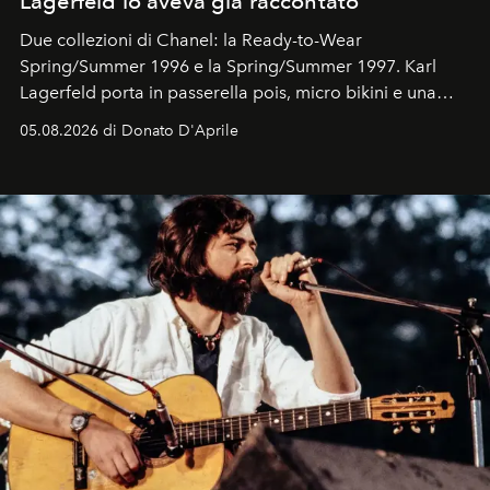
Lagerfeld lo aveva già raccontato
Due collezioni di Chanel: la Ready-to-Wear
Spring/Summer 1996 e la Spring/Summer 1997. Karl
Lagerfeld porta in passerella pois, micro bikini e una
logomania pensata per la spiaggia
, con Cindy, Linda,
05.08.2026 di Donato D'Aprile
Kate, Claudia e Carla una dietro l'altra. Trent'anni dopo,
in un'industria che vive di archivi, quel guardaroba resta
uno dei documenti più contemporanei che abbiamo.