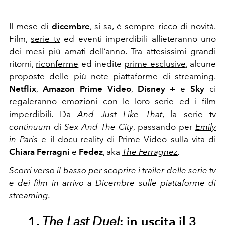
Il mese di
dicembre
, si sa, è sempre ricco di novità.
Film,
serie tv
ed eventi imperdibili allieteranno uno
dei mesi più amati dell’anno. Tra attesissimi grandi
ritorni,
riconferme
ed inedite
prime esclusive
, alcune
proposte delle più note piattaforme di
streaming
.
Netflix
,
Amazon Prime Video
,
Disney +
e
Sky
ci
regaleranno emozioni con le loro
serie
ed i film
imperdibili. Da
And Just Like That
, la serie tv
continuum
di
Sex And The City
, passando per
Emily
in Paris
e il docu-reality di Prime Video sulla vita di
Chiara Ferragni
e
Fedez
, aka
The Ferragnez
.
Scorri verso il basso per scoprire i trailer delle
serie tv
e dei film in arrivo a Dicembre sulle piattaforme di
streaming.
1.
The Last Duel
: in uscita il 3