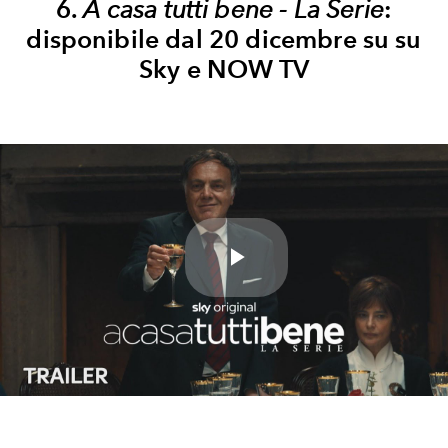
6.
A casa tutti bene - La Serie
:
disponibile dal 20 dicembre su su
Sky e NOW TV
Play
Video