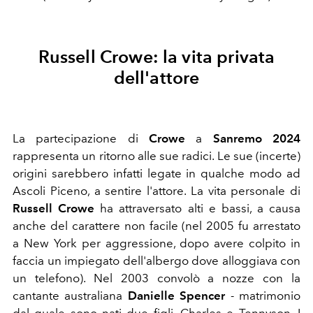
Russell Crowe: la vita privata
dell'attore
La partecipazione di
Crowe
a
Sanremo 2024
rappresenta un ritorno alle sue radici. Le sue (incerte)
origini sarebbero infatti legate in qualche modo ad
Ascoli Piceno, a sentire l'attore. La vita personale di
Russell Crowe
ha attraversato alti e bassi, a causa
anche del carattere non facile (n
el
2005
fu arrestato
a New York per aggressione, dopo avere colpito in
faccia un impiegato dell'albergo dove alloggiava con
un telefono)
. Nel 2003 convolò a nozze con la
cantante australiana
Danielle Spencer
- matrimonio
dal quale sono nati due figli,
Charles
e Tennyson. I