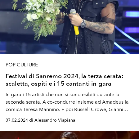
POP CULTURE
Festival di Sanremo 2024, la terza serata:
scaletta, ospiti e i 15 cantanti in gara
In gara i 15 artisti che non si sono esibiti durante la
seconda serata. A co-condurre insieme ad Amadeus la
comica
Teresa Mannino. E poi
Russell Crowe,
Gianni
Morandi
,
Eros Ramazzotti
(che sarà all'Ariston per
07.02.2024 di Alessandro Viapiana
celebrare i 40 anni di
"Terra promessa")
,
Sabrina
Ferilli,
Edoardo Leo
e il duo
Paola & Chiara.