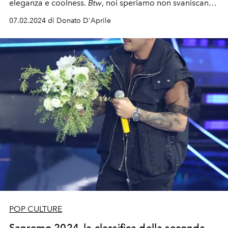
eleganza e coolness.
Btw
, noi speriamo non svaniscano
nel nulla. Con Amadeus al timone e Giorgia al suo
07.02.2024 di Donato D'Aprile
fianco, ecco a voi la sfilata di look indimenticabili -
come
cantava Madame, nel bene e nel male.
In questa serata,
nell’amata città dei fiori, tutti i protagonisti -
cantanti,
conduttori e ospiti
- saliranno sul palco non solo per
conquistare il cuore del pubblico, ma anche per ‘ritirare’
le loro pagelle.
POP CULTURE
Sanremo 2024, la classifica della seconda