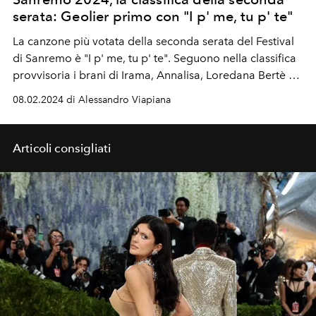
serata: Geolier primo con "I p' me, tu p' te"
La canzone più votata della seconda serata del Festival
di Sanremo è "
I p' me, tu p' te
". Seguono nella classifica
provvisoria i brani di Irama, Annalisa, Loredana Bertè e
Mahmood.
08.02.2024 di Alessandro Viapiana
Articoli consigliati