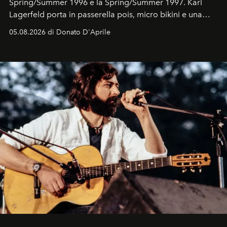
Spring/Summer 1996 e la Spring/Summer 1997. Karl
Lagerfeld porta in passerella pois, micro bikini e una
logomania pensata per la spiaggia
, con Cindy, Linda,
05.08.2026 di Donato D'Aprile
Kate, Claudia e Carla una dietro l'altra. Trent'anni dopo,
in un'industria che vive di archivi, quel guardaroba resta
uno dei documenti più contemporanei che abbiamo.