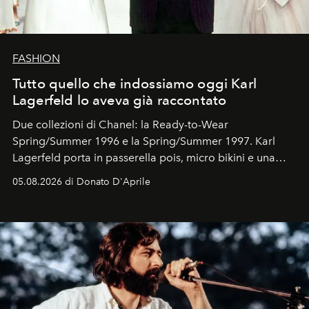
FASHION
Tutto quello che indossiamo oggi Karl
Lagerfeld lo aveva già raccontato
Due collezioni di Chanel: la Ready-to-Wear
Spring/Summer 1996 e la Spring/Summer 1997. Karl
Lagerfeld porta in passerella pois, micro bikini e una
logomania pensata per la spiaggia
, con Cindy, Linda,
05.08.2026 di Donato D'Aprile
Kate, Claudia e Carla una dietro l'altra. Trent'anni dopo,
in un'industria che vive di archivi, quel guardaroba resta
uno dei documenti più contemporanei che abbiamo.