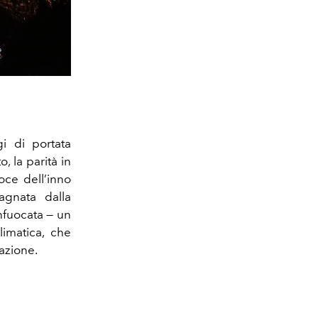
i di portata
o, la parità in
oce dell’inno
agnata dalla
nfuocata — un
limatica, che
’azione.