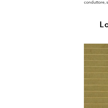
conduttore, so
L