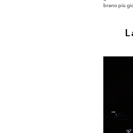
brano più gi
L