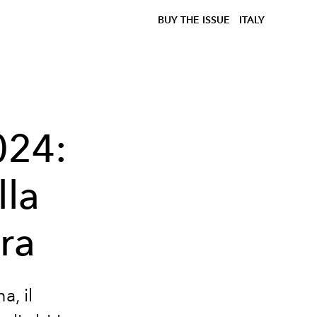
BUY THE ISSUE
ITALY
024:
lla
ra
a, il