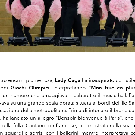
tro enormi piume rosa,
Lady Gaga
ha inaugurato con stile
 dei
Giochi Olimpici
, interpretando
"Mon truc en plu
 un numero che omaggiava il cabaret e il music-hall. Per
trovava su una grande scala dorata situata ai bordi dell’Île Sa
stazione della metropolitana. Prima di intonare il brano c
, ha lanciato un allegro "Bonsoir, bienvenue à Paris", che
della folla. Cantando in francese, si è mostrata nella sua
 sguardi e sorrisi con i ballerini, mentre interpretava c