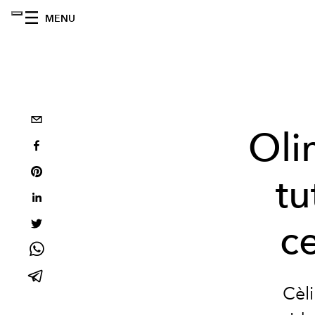
MENU
Oli
tu
c
Cèli