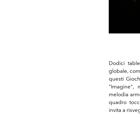
Dodici tabl
globale, come 
questi Gioch
"Imagine", 
melodia armo
quadro tocca
invita a risv