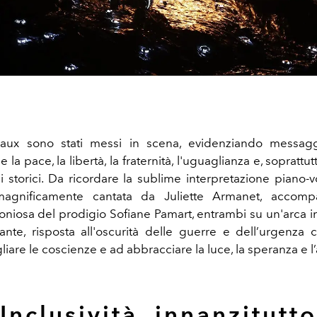
eaux sono stati messi in scena, evidenziando messagg
la pace, la libertà, la fraternità, l'uguaglianza e, soprattutt
i storici. Da ricordare la sublime interpretazione piano-v
magnificamente cantata da Juliette Armanet, accomp
niosa del prodigio Sofiane Pamart, entrambi su un'arca i
nte, risposta all'oscurità delle guerre e dell’urgenza c
egliare le coscienze e ad abbracciare la luce, la speranza e l
Inclusività, innanzitutto