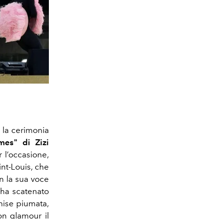
 la cerimonia
mes" di Zizi
 l’occasione,
int-Louis, che
on la sua voce
 ha scatenato
 mise piumata,
on glamour il