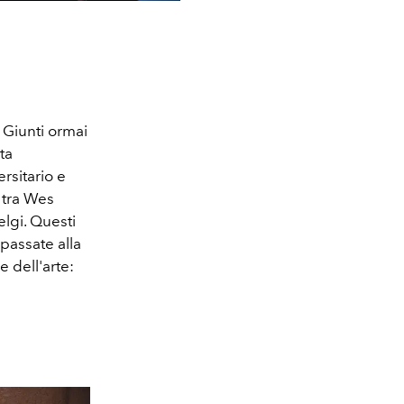
. Giunti ormai
ta
rsitario e
 tra Wes
lgi. Questi
 passate alla
 dell'arte: