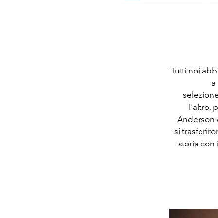
Tutti noi ab
a
selezion
l'altro
Anderson e
si trasferir
storia con