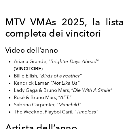
MTV VMAs 2025, la lista
completa dei vincitori
Video dell’anno
Ariana Grande,
“Brighter Days Ahead”
(
VINCITORE
)
Billie Eilish,
“Birds of a Feather”
Kendrick Lamar,
“Not Like Us”
Lady Gaga & Bruno Mars,
“Die With A Smile”
Rosé & Bruno Mars,
“APT.”
Sabrina Carpenter,
“Manchild”
The Weeknd, Playboi Carti,
“Timeless”
Artista dell’anno