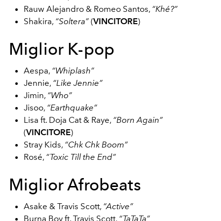
Rauw Alejandro & Romeo Santos,
“Khé?”
Shakira,
“Soltera”
(
VINCITORE
)
Miglior K-pop
Aespa,
“Whiplash”
Jennie,
“Like Jennie”
Jimin,
“Who”
Jisoo,
“Earthquake”
Lisa ft. Doja Cat & Raye,
“Born Again”
(
VINCITORE
)
Stray Kids,
“Chk Chk Boom”
Rosé,
“Toxic Till the End”
Miglior Afrobeats
Asake & Travis Scott,
“Active”
Burna Boy ft. Travis Scott,
“TaTaTa”