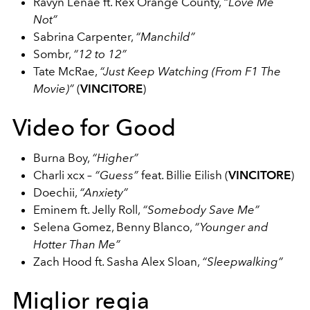
Ravyn Lenae ft. Rex Orange County,
“Love Me
Not”
Sabrina Carpenter,
“Manchild”
Sombr,
“12 to 12”
Tate McRae,
“Just Keep Watching (From F1 The
Movie)”
(
VINCITORE
)
Video for Good
Burna Boy,
“Higher”
Charli xcx –
“Guess”
feat. Billie Eilish (
VINCITORE
)
Doechii,
“Anxiety”
Eminem ft. Jelly Roll,
“Somebody Save Me”
Selena Gomez, Benny Blanco,
“Younger and
Hotter Than Me”
Zach Hood ft. Sasha Alex Sloan,
“Sleepwalking”
Miglior regia