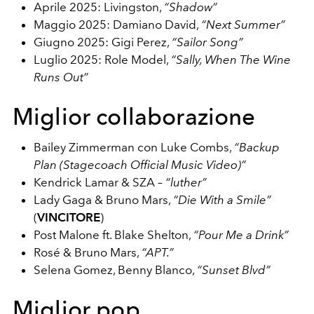
Aprile 2025: Livingston,
“Shadow”
Maggio 2025: Damiano David,
“Next Summer”
Giugno 2025: Gigi Perez,
“Sailor Song”
Luglio 2025: Role Model,
“Sally, When The Wine
Runs Out”
Miglior collaborazione
Bailey Zimmerman con Luke Combs,
“Backup
Plan (Stagecoach Official Music Video)”
Kendrick Lamar & SZA –
“luther”
Lady Gaga & Bruno Mars,
“Die With a Smile”
(
VINCITORE
)
Post Malone ft. Blake Shelton,
“Pour Me a Drink”
Rosé & Bruno Mars,
“APT.”
Selena Gomez, Benny Blanco,
“Sunset Blvd”
Miglior pop