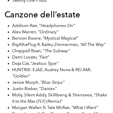
Twenty One Pilots
Canzone dell’estate
Addison Rae,
“Headphones On”
Alex Warren,
“Ordinary”
Benson Boone,
“Mystical Magical”
BigXthaPlug ft. Bailey Zimmerman,
“All The Way”
Chappell Roan,
“The Subway”
Demi Lovato,
“Fast”
Doja Cat,
“Jealous Type”
HUNTRIX: EJAE, Audrey Nuna & REI AMI,
“Golden”
Jessie Murph,
“Blue Strips”
Justin Bieber,
“Daisies”
Moliy, Silent Addy, Skillibeng & Shenseea,
“Shake
It to the Max (FLY) (Remix)”
Morgan Wallen ft. Tate McRae,
“What I Want”