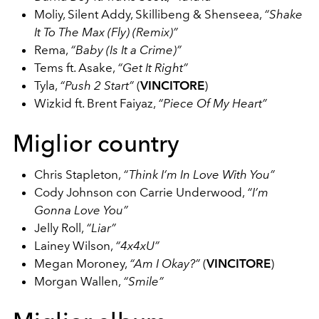
Moliy, Silent Addy, Skillibeng & Shenseea,
“Shake
It To The Max (Fly) (Remix)”
Rema,
“Baby (Is It a Crime)”
Tems ft. Asake,
“Get It Right”
Tyla,
“Push 2 Start”
(
VINCITORE
)
Wizkid ft. Brent Faiyaz,
“Piece Of My Heart”
Miglior country
Chris Stapleton,
“Think I’m In Love With You”
Cody Johnson con Carrie Underwood,
“I’m
Gonna Love You”
Jelly Roll,
“Liar”
Lainey Wilson,
“4x4xU”
Megan Moroney,
“Am I Okay?”
(
VINCITORE
)
Morgan Wallen,
“Smile”