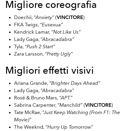
Migliore coreografia
Doechii,
“Anxiety”
(
VINCITORE
)
FKA Twigs,
“Eusexua”
Kendrick Lamar,
“Not Like Us”
Lady Gaga,
“Abracadabra”
Tyla,
“Push 2 Start”
Zara Larsson,
“Pretty Ugly”
Migliori effetti visivi
Ariana Grande,
“Brighter Days Ahead”
Lady Gaga,
“Abracadabra”
Rosé & Bruno Mars,
“APT.”
Sabrina Carpenter,
“Manchild”
(
VINCITORE
)
Tate McRae,
“Just Keep Watching (From F1: The
Movie)”
The Weeknd,
“Hurry Up Tomorrow”