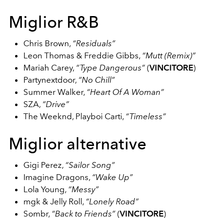
Miglior R&B
Chris Brown,
“Residuals”
Leon Thomas & Freddie Gibbs,
“Mutt (Remix)”
Mariah Carey,
“Type Dangerous”
(
VINCITORE
)
Partynextdoor,
“No Chill”
Summer Walker,
“Heart Of A Woman”
SZA,
“Drive”
The Weeknd, Playboi Carti,
“Timeless”
Miglior alternative
Gigi Perez,
“Sailor Song”
Imagine Dragons,
“Wake Up”
Lola Young,
“Messy”
mgk & Jelly Roll,
“Lonely Road”
Sombr,
“Back to Friends”
(
VINCITORE
)