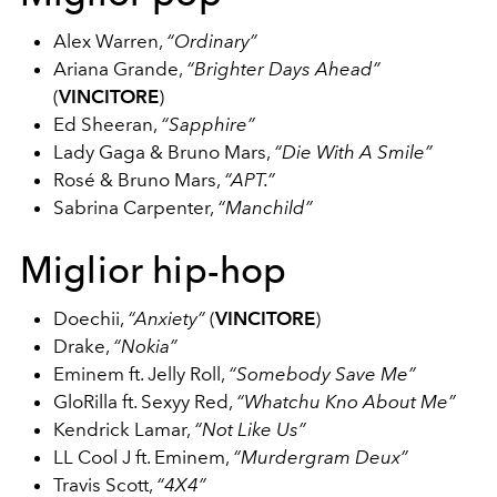
Alex Warren,
“Ordinary”
Ariana Grande,
“Brighter Days Ahead”
(
VINCITORE
)
Ed Sheeran,
“Sapphire”
Lady Gaga & Bruno Mars,
“Die With A Smile”
Rosé & Bruno Mars,
“APT.”
Sabrina Carpenter,
“Manchild”
Miglior hip-hop
Doechii,
“Anxiety”
(
VINCITORE
)
Drake,
“Nokia”
Eminem ft. Jelly Roll,
“Somebody Save Me”
GloRilla ft. Sexyy Red,
“Whatchu Kno About Me”
Kendrick Lamar,
“Not Like Us”
LL Cool J ft. Eminem,
“Murdergram Deux”
Travis Scott,
“4X4”