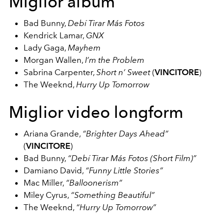
Miglior album
Bad Bunny,
Debí Tirar Más Fotos
Kendrick Lamar,
GNX
Lady Gaga,
Mayhem
Morgan Wallen,
I’m the Problem
Sabrina Carpenter,
Short n’ Sweet
(
VINCITORE
)
The Weeknd,
Hurry Up Tomorrow
Miglior video longform
Ariana Grande,
“Brighter Days Ahead”
(
VINCITORE
)
Bad Bunny,
“Debí Tirar Más Fotos (Short Film)”
Damiano David,
“Funny Little Stories”
Mac Miller,
“Balloonerism”
Miley Cyrus,
“Something Beautiful”
The Weeknd,
“Hurry Up Tomorrow”