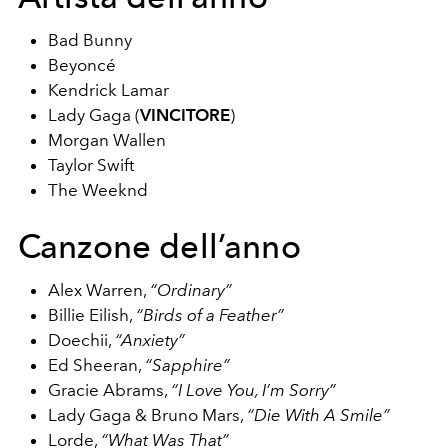
Bad Bunny
Beyoncé
Kendrick Lamar
Lady Gaga (
VINCITORE
)
Morgan Wallen
Taylor Swift
The Weeknd
Canzone dell’anno
Alex Warren,
“Ordinary”
Billie Eilish,
“Birds of a Feather”
Doechii,
“Anxiety”
Ed Sheeran,
“Sapphire”
Gracie Abrams,
“I Love You, I’m Sorry”
Lady Gaga & Bruno Mars,
“Die With A Smile”
Lorde,
“What Was That”