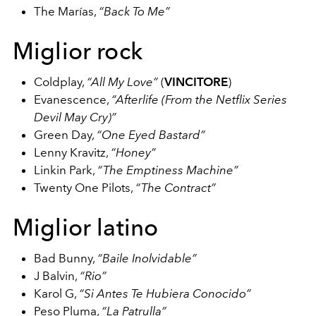
The Marías,
“Back To Me”
Miglior rock
Coldplay,
“All My Love”
(
VINCITORE
)
Evanescence,
“Afterlife (From the Netflix Series
Devil May Cry)”
Green Day,
“One Eyed Bastard”
Lenny Kravitz,
“Honey”
Linkin Park,
“The Emptiness Machine”
Twenty One Pilots,
“The Contract”
Miglior latino
Bad Bunny,
“Baile Inolvidable”
J Balvin,
“Rio”
Karol G,
“Si Antes Te Hubiera Conocido”
Peso Pluma,
“La Patrulla”