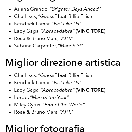
Ariana Grande,
“Brighter Days Ahead”
Charli xcx,
“Guess”
feat. Billie Eilish
Kendrick Lamar,
“Not Like Us”
Lady Gaga,
“Abracadabra”
(
VINCITORE
)
Rosé & Bruno Mars,
“APT.”
Sabrina Carpenter,
“Manchild”
Miglior direzione artistica
Charli xcx,
“Guess”
feat. Billie Eilish
Kendrick Lamar,
“Not Like Us”
Lady Gaga,
“Abracadabra”
(
VINCITORE
)
Lorde,
“Man of the Year”
Miley Cyrus,
“End of the World”
Rosé & Bruno Mars,
“APT.”
Miglior fotografia