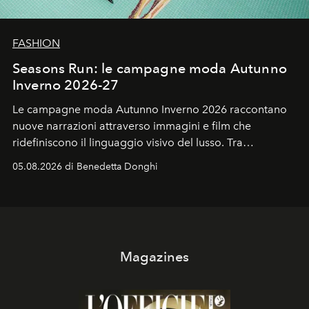
FASHION
Seasons Run: le campagne moda Autunno
Inverno 2026-27
Le campagne moda Autunno Inverno 2026 raccontano
nuove narrazioni attraverso immagini e film che
ridefiniscono il linguaggio visivo del lusso. Tra
protagonisti del cinema, volti della cultura
05.08.2026 di Benedetta Donghi
contemporanea e storytelling d'autore, le maison
trasformano ogni campagna in uno storytelling capace
di esprimere identità, visione e desiderio.
Magazines