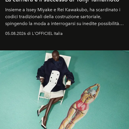
Insieme a Issey Miyake e Rei Kawakubo, ha scardinato i
codici tradizionali della costruzione sartoriale,
spingendo la moda a interrogarsi su inedite possibilità
formali e a ridefinire il concetto stesso di silhouette.
05.08.2026 di L'OFFICIEL Italia
Quella di Yohji Yamamoto è storia di un visionario che
ha riscritto i canoni estetici del XX secolo, lasciando
un’impronta indelebile nella storia della moda.