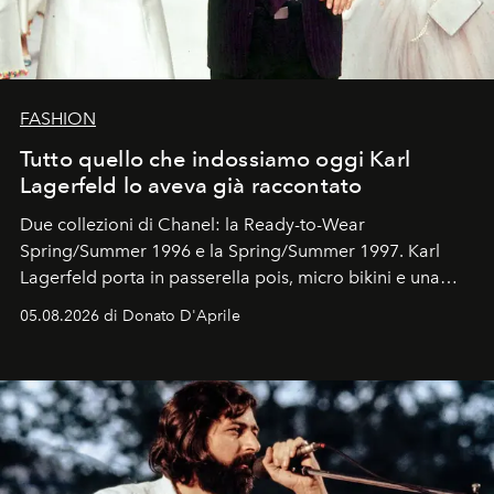
FASHION
Tutto quello che indossiamo oggi Karl
Lagerfeld lo aveva già raccontato
Due collezioni di Chanel: la Ready-to-Wear
Spring/Summer 1996 e la Spring/Summer 1997. Karl
Lagerfeld porta in passerella pois, micro bikini e una
logomania pensata per la spiaggia
, con Cindy, Linda,
05.08.2026 di Donato D'Aprile
Kate, Claudia e Carla una dietro l'altra. Trent'anni dopo,
in un'industria che vive di archivi, quel guardaroba resta
uno dei documenti più contemporanei che abbiamo.