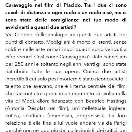
Caravaggio nel film di Placido. Tra i due ci sono
secoli di distanza e ogni ruolo è un ruolo a sé, ma ci
sono state delle somiglianze nel tuo modo di
avvicinarti a questi due artisti?
RS: Ci sono delle analogie tra questi due artisti, dei
punti di contatto. Modigliani è morto di stenti, senza
soldi e nelle aste ormai i suoi quadri sono venduti a
cifre record. Così come Caravaggio è stato cancellato
per 250 anni e soltanto negli anni venti gli sono state
riattribuite tutte le sue opere. Quindi due artisti
incredibili cui solo post-mortem è stato riconosciuto il
talento che avevano, che è il tema centrale del film,
che racconta tre giorni in un momento di svolta nella
vita di Modì, allora fidanzato con Beatrice Hastings
(Antonia Desplat nel film), un'intellettuale inglese,
critica, scrittrice, femminista, progressista. La loro
relazione è alla fine e lui vuole andare via da Parigi
perché non ne può più dei collezionisti, dei critici, dei