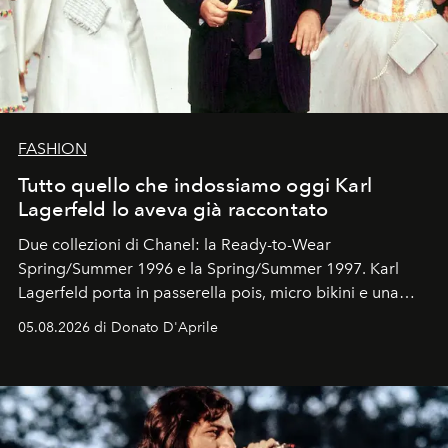
FASHION
Tutto quello che indossiamo oggi Karl
Lagerfeld lo aveva già raccontato
Due collezioni di Chanel: la Ready-to-Wear
Spring/Summer 1996 e la Spring/Summer 1997. Karl
Lagerfeld porta in passerella pois, micro bikini e una
logomania pensata per la spiaggia
, con Cindy, Linda,
05.08.2026 di Donato D'Aprile
Kate, Claudia e Carla una dietro l'altra. Trent'anni dopo,
in un'industria che vive di archivi, quel guardaroba resta
uno dei documenti più contemporanei che abbiamo.