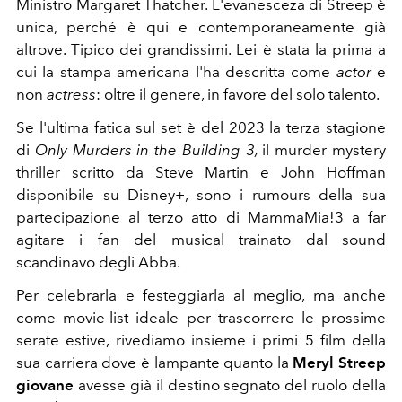
Ministro Margaret Thatcher. L'evanesceza di Streep è
unica, perché è qui e contemporaneamente già
altrove. Tipico dei grandissimi. Lei è stata la prima a
cui la stampa americana l'ha descritta come
actor
e
non
actress
: oltre il genere, in favore del solo talento.
Se l'ultima fatica sul set è del 2023 la terza stagione
di
Only Murders in the Building 3,
il murder mystery
thriller scritto da Steve Martin e John Hoffman
disponibile su Disney+, sono i rumours della sua
partecipazione al terzo atto di MammaMia!3 a far
agitare i fan del musical trainato dal sound
scandinavo degli Abba.
Per celebrarla e festeggiarla al meglio, ma anche
come movie-list ideale per trascorrere le prossime
serate estive, rivediamo insieme i primi 5 film della
sua carriera dove è lampante quanto la
Meryl Streep
giovane
avesse già il destino segnato del ruolo della