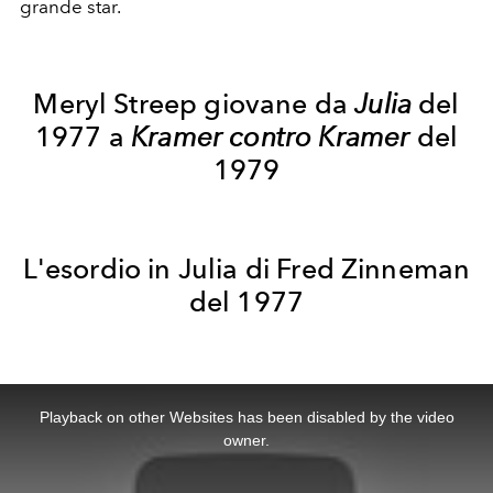
grande star.
Meryl Streep giovane da
Julia
del
1977 a
Kramer contro Kramer
del
1979
L'esordio in Julia di Fred Zinneman
del 1977
This
is
a
Playback on other Websites has been disabled by the video
modal
window.
owner.