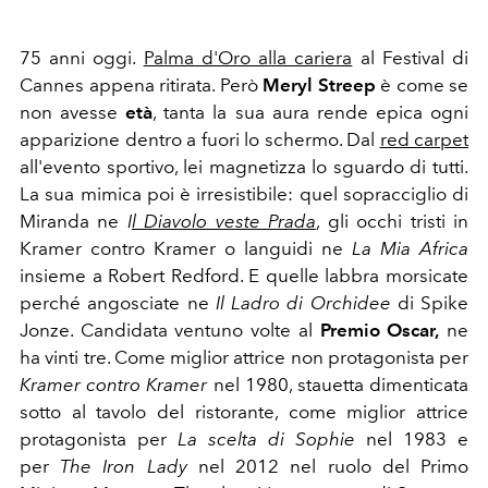
75 anni oggi.
Palma d'Oro alla cariera
al Festival di
Cannes appena ritirata. Però
Meryl Streep
è come se
non avesse
età
, tanta la sua aura rende epica ogni
apparizione dentro a fuori lo schermo. Dal
red carpet
all'evento sportivo, lei magnetizza lo sguardo di tutti.
La sua mimica poi è irresistibile: quel sopracciglio di
Miranda ne
I
l Diavolo veste Prada
, gli occhi tristi in
Kramer contro Kramer o languidi ne
La Mia Africa
insieme a Robert Redford. E quelle labbra morsicate
perché angosciate ne
Il Ladro di Orchidee
di Spike
Jonze. Candidata ventuno volte al
Premio Oscar,
ne
ha vinti tre. Come miglior attrice non protagonista per
Kramer contro Kramer
nel 1980, stauetta dimenticata
sotto al tavolo del ristorante, come miglior attrice
protagonista per
La scelta di Sophie
nel 1983 e
per
The Iron Lady
nel 2012 nel ruolo del Primo