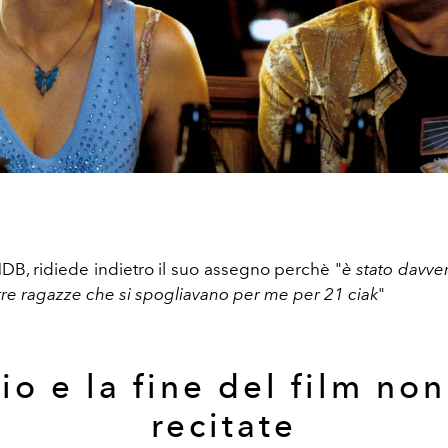
DB, ridiede indietro il suo assegno perchè "
è stato davve
 tre ragazze che si spogliavano per me per 21 ciak
"
zio e la fine del film no
recitate