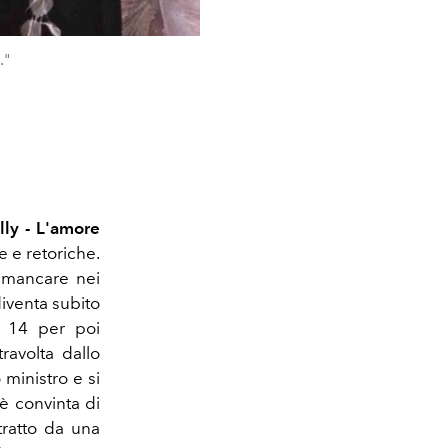
."
lly - L'amore
 e retoriche.
 mancare nei
iventa subito
n 14 per poi
ravolta dallo
ministro e si
è convinta di
tratto da una