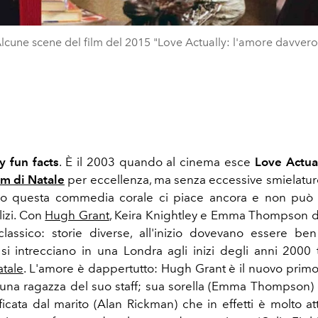
lcune scene del film del 2015 "Love Actually: l'amore davvero
y fun facts
. È il 2003 quando al cinema esce
Love Actua
lm di Natale
per eccellenza, ma senza eccessive smielature
o questa commedia corale ci piace ancora e non può
lizi. Con
Hugh Grant
, Keira Knightley e Emma Thompson d
lassico: storie diverse, all'inizio dovevano essere be
 si intrecciano in una Londra agli inizi degli anni 2000 t
atale
. L'amore è dappertutto: Hugh Grant è il nuovo primo 
una ragazza del suo staff; sua sorella (Emma Thompson) 
ficata dal marito (Alan Rickman) che in effetti è molto at