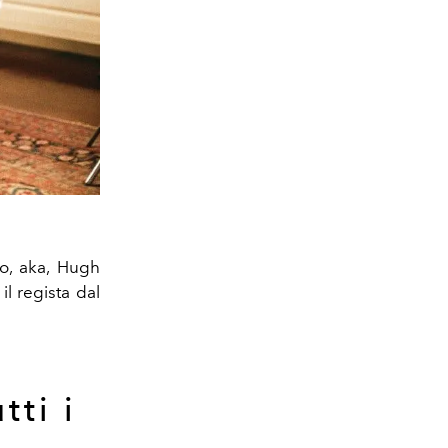
ro, aka, Hugh
l regista dal
tti i