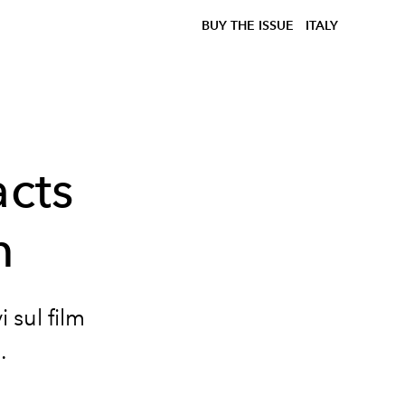
BUY THE ISSUE
ITALY
acts
m
 sul film
.