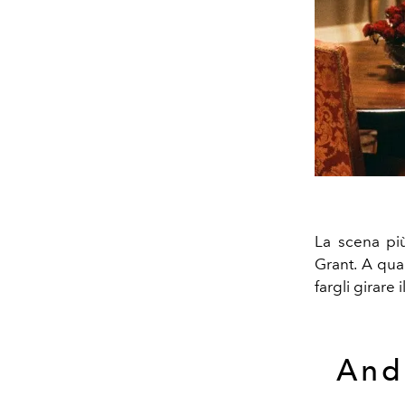
La scena più
Grant. A qua
fargli girare
Andr