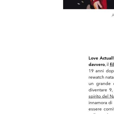
A
Love Actuall
davvero
, il
fi
19 anni dop
rewatch nata
un grande c
diventare 9,
spirito del N
innamora di 
essere corni