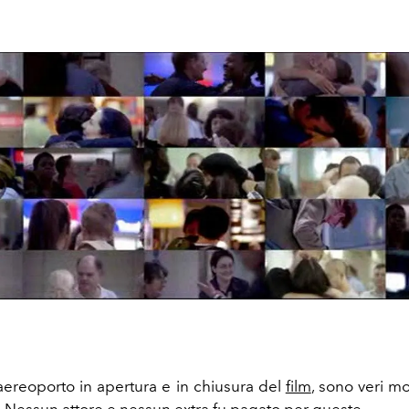
aereoporto in apertura e in chiusura del
film
, sono veri m
o. Nessun attore e nessun extra fu pagato per queste