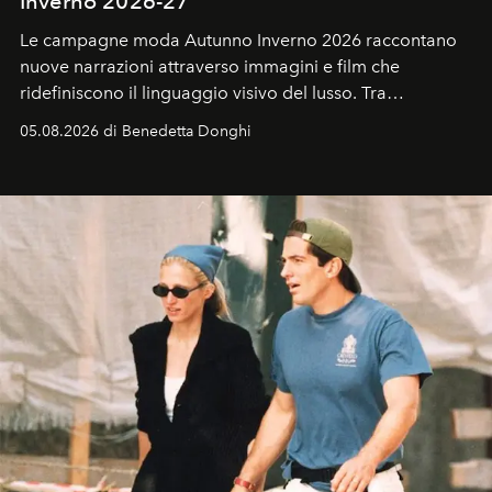
Inverno 2026-27
Le campagne moda Autunno Inverno 2026 raccontano
nuove narrazioni attraverso immagini e film che
ridefiniscono il linguaggio visivo del lusso. Tra
protagonisti del cinema, volti della cultura
05.08.2026 di Benedetta Donghi
contemporanea e storytelling d'autore, le maison
trasformano ogni campagna in uno storytelling capace
di esprimere identità, visione e desiderio.