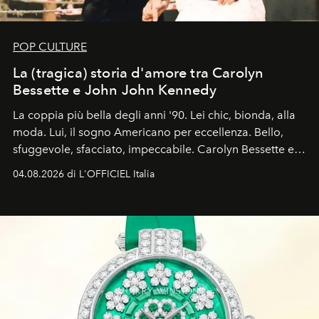
POP CULTURE
La (tragica) storia d'amore tra Carolyn
Bessette e John John Kennedy
La coppia più bella degli anni '90. Lei chic, bionda, alla
moda. Lui, il sogno Americano per eccellenza. Bello,
sfuggevole, sfacciato, impeccabile. Carolyn Bessette e
John John Kennedy sono i protagonisti della storia
04.08.2026 di L'OFFICIEL Italia
d'amore tragica che più ha segnato gli anni '90.