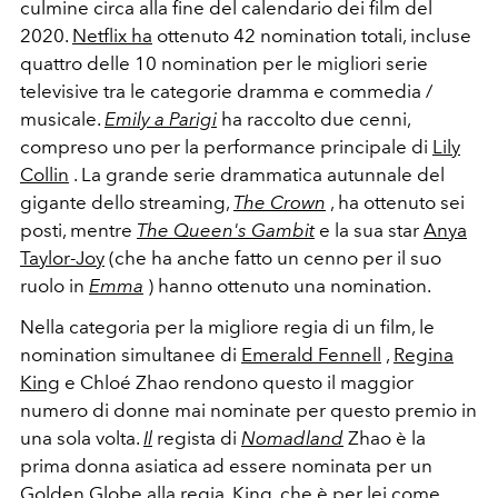
culmine circa alla fine del calendario dei film del
2020.
Netflix ha
ottenuto 42 nomination totali, incluse
quattro delle 10 nomination per le migliori serie
televisive tra le categorie dramma e commedia /
musicale.
Emily a Parigi
ha raccolto due cenni,
compreso uno per la performance principale di
Lily
Collin
. La grande serie drammatica autunnale del
gigante dello streaming,
The Crown
, ha ottenuto sei
posti, mentre
The Queen's Gambit
e la sua star
Anya
Taylor-Joy
(che ha anche fatto un cenno per il suo
ruolo in
Emma
) hanno ottenuto una nomination.
Nella categoria per la migliore regia di un film, le
nomination simultanee di
Emerald Fennell
,
Regina
King
e Chloé Zhao rendono questo il maggior
numero di donne mai nominate per questo premio in
una sola volta.
Il
regista di
Nomadland
Zhao è la
prima donna asiatica ad essere nominata per un
Golden Globe alla regia. King, che è per lei
come