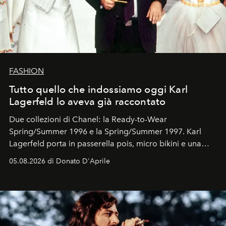
FASHION
Tutto quello che indossiamo oggi Karl
Lagerfeld lo aveva già raccontato
Due collezioni di Chanel: la Ready-to-Wear
Spring/Summer 1996 e la Spring/Summer 1997. Karl
Lagerfeld porta in passerella pois, micro bikini e una
logomania pensata per la spiaggia
, con Cindy, Linda,
05.08.2026 di Donato D'Aprile
Kate, Claudia e Carla una dietro l'altra. Trent'anni dopo,
in un'industria che vive di archivi, quel guardaroba resta
uno dei documenti più contemporanei che abbiamo.