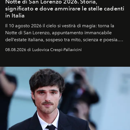
Notte di San Lorenzo 2026. Storia,
significato e dove ammirare le stelle cadenti
in Italia
Il 10 agosto 2026 il cielo si vestirà di magia: torna la
Notte di San Lorenzo
, appuntamento immancabile
dell’estate italiana, sospeso tra mito, scienza e poesia.
Sarà il momento in cui gli occhi si alzano verso la volta
08.08.2026 di Ludovica Crespi-Pallavicini
celeste per seguire il passaggio delle
Perseidi
, quelle
che chiamiamo comunemente
stelle cadenti
, e affidare
all’universo i desideri più segreti