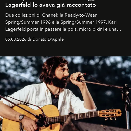
Lagerfeld lo aveva già raccontato
Due collezioni di Chanel: la Ready-to-Wear
Spring/Summer 1996 e la Spring/Summer 1997. Karl
Lagerfeld porta in passerella pois, micro bikini e una
logomania pensata per la spiaggia
, con Cindy, Linda,
05.08.2026 di Donato D'Aprile
Kate, Claudia e Carla una dietro l'altra. Trent'anni dopo,
in un'industria che vive di archivi, quel guardaroba resta
uno dei documenti più contemporanei che abbiamo.