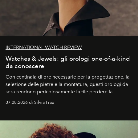
INTERNATIONAL WATCH REVIEW
Watches & Jewels: gli orologi one-of-a-kind
da conoscere
Con centinaia di ore necessarie per la progettazione, la
selezione delle pietre e la montatura, questi orologi da
sera rendono pericolosamente facile perdere la
cognizione del tempo. Ma con quadranti così
07.08.2026 di Silvia Frau
abbaglianti, chi è che guarda davvero l'ora?