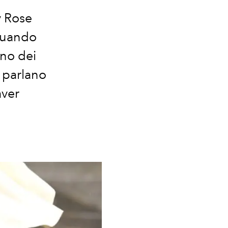
y Rose
 quando
no dei
i parlano
aver