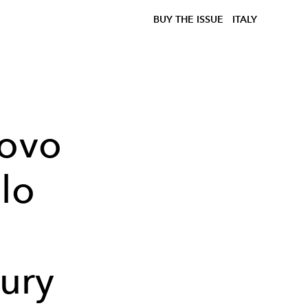
BUY THE ISSUE
ITALY
uovo
olo
,
ury