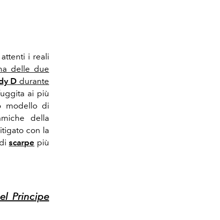
tenti i reali
na delle due
dy D
durante
fuggita ai più
o modello di
amiche della
itigato con la
 di
scarpe
più
l Principe