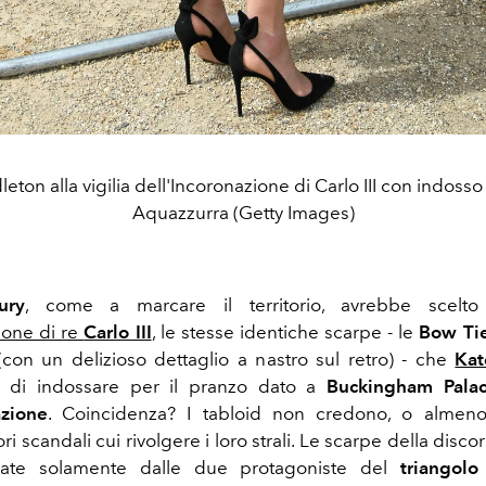
eton alla vigilia dell'Incoronazione di Carlo III con indosso
Aquazzurra (Getty Images)
ury
, come a marcare il territorio, avrebbe scelto
zione di re
Carlo III
, le stesse identiche scarpe - le
Bow Ti
con un delizioso dettaglio a nastro sul retro) - che
Kat
o di indossare per il pranzo dato a
Buckingham Pala
azione
. Coincidenza? I tabloid non credono, o alme
ori scandali cui rivolgere i loro strali. Le scarpe della disc
sate solamente dalle due protagoniste del
triangol