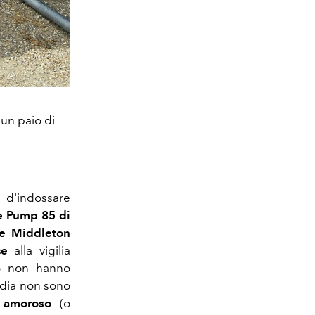
 un paio di
 d'indossare
e Pump 85 di
e Middleton
ce
alla vigilia
no non hanno
ordia non sono
o amoroso
(o