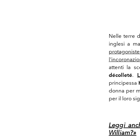
Nelle terre 
inglesi a ma
protagoniste
l'incoronazi
attenti la s
décolleté
.
L
principessa
donna per mo
per il loro si
Leggi anc
William?»