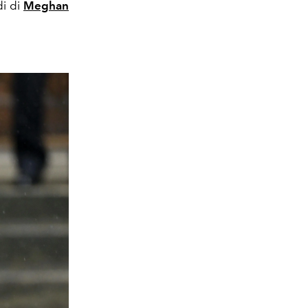
di di
Meghan