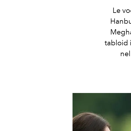
Le vo
Hanbur
Megha
tabloid 
nel