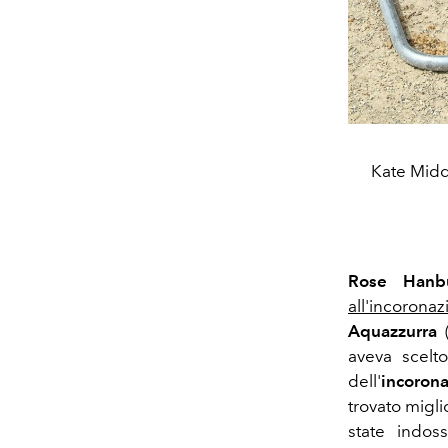
Kate Middl
Rose Hanb
all'incorona
Aquazzurra
(
aveva scelt
dell'
incoron
trovato migli
state indos