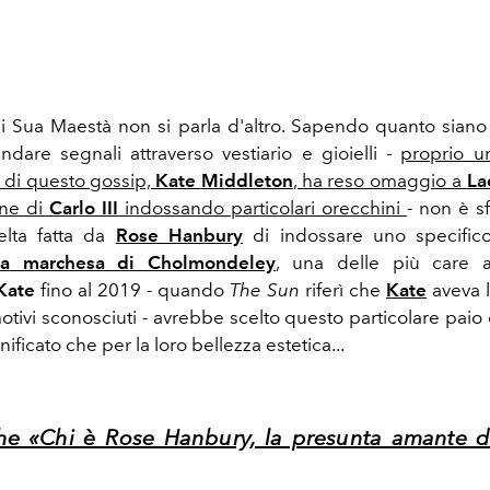
di Sua Maestà non si parla d'altro. Sapendo quanto siano at
ndare segnali attraverso vestiario e gioielli -
proprio u
 di questo gossip,
Kate
Middleton
, ha reso omaggio a
La
one di
Carlo III
indossando particolari orecchini
- non è s
celta fatta da
Rose Hanbury
di indossare uno specific
a
marchesa di Cholmondeley
, una delle più care 
Kate
fino al 2019 - quando
The Sun
riferì che
Kate
aveva l
tivi sconosciuti - avrebbe scelto questo particolare paio
gnificato che per la loro bellezza estetica...
he «Chi è Rose Hanbury, la presunta amante de