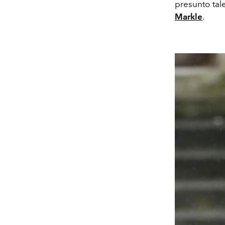
presunto tale
Markle
.