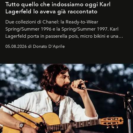
Tutto quello che indossiamo oggi Karl
Lagerfeld lo aveva già raccontato
Due collezioni di Chanel: la Ready-to-Wear
Spring/Summer 1996 e la Spring/Summer 1997. Karl
Lagerfeld porta in passerella pois, micro bikini e una
logomania pensata per la spiaggia
, con Cindy, Linda,
05.08.2026 di Donato D'Aprile
Kate, Claudia e Carla una dietro l'altra. Trent'anni dopo,
in un'industria che vive di archivi, quel guardaroba resta
uno dei documenti più contemporanei che abbiamo.