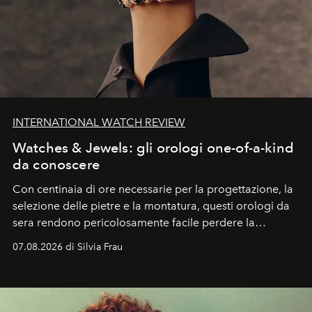
INTERNATIONAL WATCH REVIEW
Watches & Jewels: gli orologi one-of-a-kind
da conoscere
Con centinaia di ore necessarie per la progettazione, la
selezione delle pietre e la montatura, questi orologi da
sera rendono pericolosamente facile perdere la
cognizione del tempo. Ma con quadranti così
07.08.2026 di Silvia Frau
abbaglianti, chi è che guarda davvero l'ora?