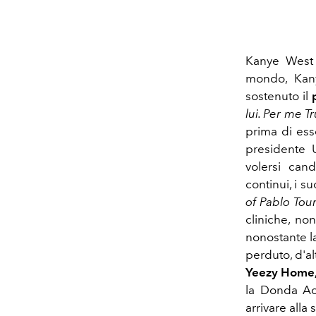
Kanye West
mondo, Kany
sostenuto il
lui. Per me 
prima di ess
presidente 
volersi can
continui, i s
of Pablo Tou
cliniche, no
nonostante la
perduto, d'al
Yeezy Home
la Donda Ac
arrivare alla