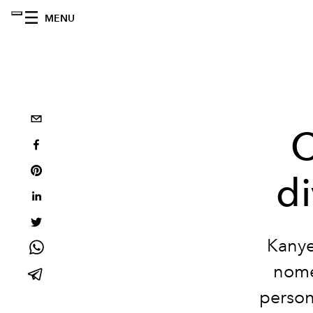
MENU
C
d
Kanye
nome 
person