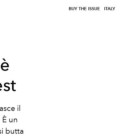
BUY THE ISSUE
ITALY
 è
st
asce il
. È un
i butta