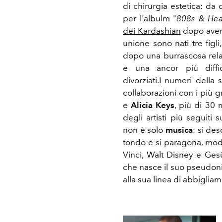
di chirurgia estetica: da
per l'albulm "
808s & Hea
dei Kardashian
dopo aver 
unione sono nati tre figli
dopo una burrascosa rela
e una ancor più diffic
divorziati.
I numeri della 
collaborazioni con i più 
e
Alicia Keys
, più di 30 
degli artisti più seguit
non è solo
musica
: si de
tondo e si paragona, mod
Vinci, Walt Disney e Ge
che nasce il suo pseudo
alla sua linea di abbigliam