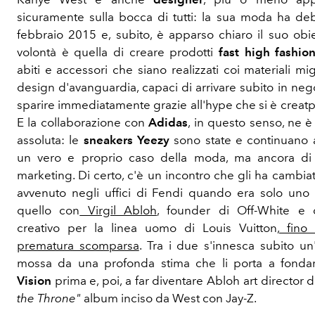
sicuramente sulla bocca di tutti: la sua moda ha deb
febbraio 2015 e, subito, è apparso chiaro il suo obie
volontà è quella di creare prodotti
fast high fashio
abiti e accessori che siano realizzati coi materiali migl
design d'avanguardia, capaci di arrivare subito in neg
sparire immediatamente grazie all'hype che si è creatp
E la collaborazione con
Adidas
, in questo senso, ne è
assoluta: le
sneakers Yeezy
sono state e continuano 
un vero e proprio caso della moda, ma ancora di
marketing. Di certo, c'è un incontro che gli ha cambiato
avvenuto negli uffici di Fendi quando era solo uno s
quello con
Virgil Abloh
, founder di Off-White e d
creativo per la linea uomo di Louis Vuitton,
fino 
prematura scomparsa
. Tra i due s'innesca subito un
mossa da una profonda stima che li porta a fond
Vision
prima e, poi, a far diventare Abloh art director d
the Throne"
album inciso da West con Jay-Z.