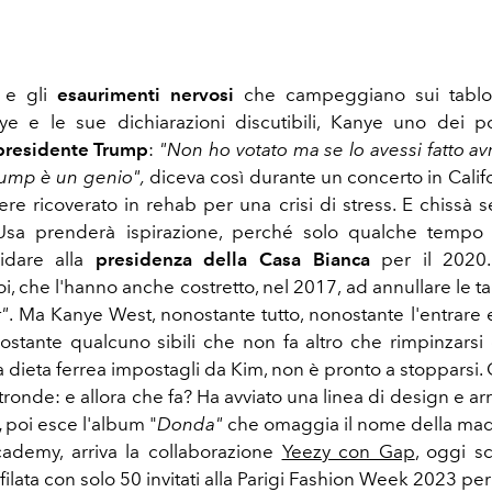
 e gli
esaurimenti nervosi
che campeggiano sui tabloid
e e le sue dichiarazioni discutibili, Kanye uno dei p
presidente Trump
:
"Non ho votato ma se lo avessi fatto av
Trump è un genio",
diceva così durante un concerto in Calif
ere ricoverato in rehab per una crisi di stress. E chissà s
Usa prenderà ispirazione, perché solo qualche tempo 
didare alla
presidenza della Casa Bianca
per il 2020.
uoi, che l'hanno anche costretto, nel 2017, ad annullare le 
r"
. Ma Kanye West, nonostante tutto, nonostante l'entrare e
nostante qualcuno sibili che non fa altro che rimpinzarsi 
 dieta ferrea impostagli da Kim, non è pronto a stopparsi. 
tronde: e allora che fa? Ha avviato una linea di design e a
,
poi esce l'album "
Donda"
che omaggia il nome della mad
ademy, arriva la collaborazione
Yeezy con Gap
, oggi sc
 sfilata con solo 50 invitati alla Parigi Fashion Week 2023 pe