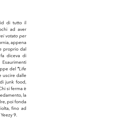
 di tutto il
ochi ad aver
rei votato per
ornia, appena
e proprio dal
fa diceva di
 Esaurimenti
tappe del
"
Life
 uscire dalle
di junk food,
Chi si ferma è
rredamento, la
re, poi fonda
iolta, fino ad
r Yeezy 9.