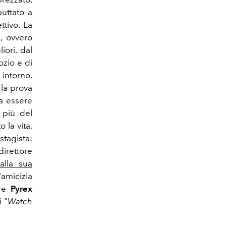
uttato a
ttivo. La
n
, ovvero
iori, dal
ozio e di
 intorno.
 la prova
a essere
 più del
 la vita,
tagista:
irettore
alla sua
'amicizia
are
Pyrex
i "
Watch