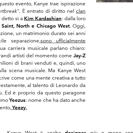
 questo evento, Kanye trae ispirazione
rtbreak".
È entrato di diritto nel
clan
detto sì a
Kim Kardashian
: dalla loro
,
Saint, North e Chicago West
. Oggi,
zione, un matrimonio durato sei anni
ile separazione,
sono ufficialmente
sua carriera musicale parlano chiaro:
grandi artisti del momento come
Jay-Z
milioni di brani venduti e, quindi, uno
i sulla scena musicale. Ma Kanye West
scrive come una mente creativa a tutto
estamente, al talento di Leonardo da
sù. Ed è proprio da questo paragone
nimo
Yeezus
: nome che ha dato anche
ento,
Yeezy
.
Kanye West è anche
designer
, più o meno appr