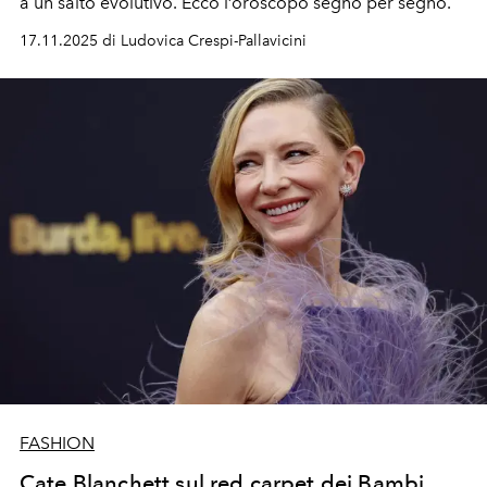
a un salto evolutivo
. Ecco l’oroscopo segno per segno.
17.11.2025 di Ludovica Crespi-Pallavicini
FASHION
Cate Blanchett sul red carpet dei Bambi