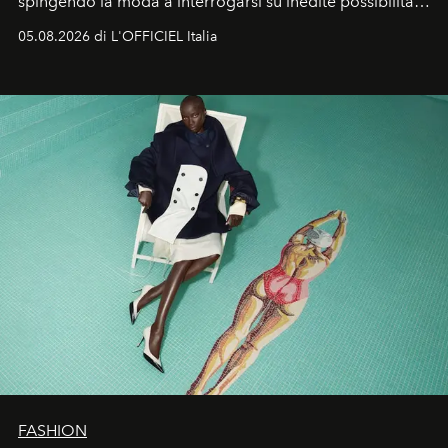
spingendo la moda a interrogarsi su inedite possibilità
formali e a ridefinire il concetto stesso di silhouette.
05.08.2026 di L'OFFICIEL Italia
Quella di Yohji Yamamoto è storia di un visionario che
ha riscritto i canoni estetici del XX secolo, lasciando
un’impronta indelebile nella storia della moda.
FASHION