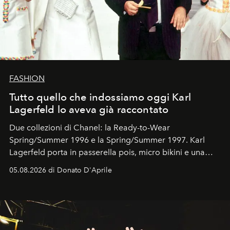
FASHION
Tutto quello che indossiamo oggi Karl
Lagerfeld lo aveva già raccontato
Due collezioni di Chanel: la Ready-to-Wear
Spring/Summer 1996 e la Spring/Summer 1997. Karl
Lagerfeld porta in passerella pois, micro bikini e una
logomania pensata per la spiaggia
, con Cindy, Linda,
05.08.2026 di Donato D'Aprile
Kate, Claudia e Carla una dietro l'altra. Trent'anni dopo,
in un'industria che vive di archivi, quel guardaroba resta
uno dei documenti più contemporanei che abbiamo.