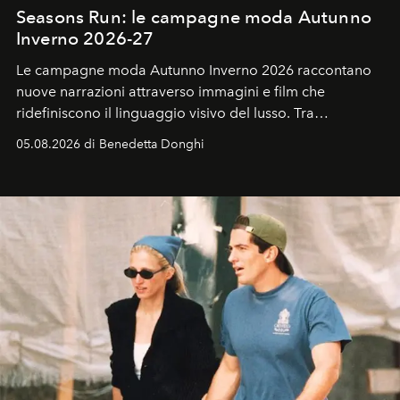
Seasons Run: le campagne moda Autunno
Inverno 2026-27
Le campagne moda Autunno Inverno 2026 raccontano
nuove narrazioni attraverso immagini e film che
ridefiniscono il linguaggio visivo del lusso. Tra
protagonisti del cinema, volti della cultura
05.08.2026 di Benedetta Donghi
contemporanea e storytelling d'autore, le maison
trasformano ogni campagna in uno storytelling capace
di esprimere identità, visione e desiderio.