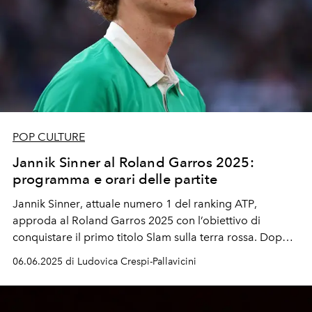
POP CULTURE
Jannik Sinner al Roland Garros 2025:
programma e orari delle partite
Jannik Sinner
, attuale
numero 1 del ranking ATP
,
approda al
Roland Garros 2025
con l’obiettivo di
conquistare il primo
titolo Slam sulla terra rossa
. Dopo i
trionfi sul cemento a
Melbourne
e
New York
, il campione
06.06.2025 di Ludovica Crespi-Pallavicini
azzurro cerca a
Parigi
la consacrazione definitiva su tutte
le superfici.