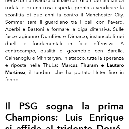
nerazzurri arrivano alla finale forti di un’identità tattica
rodata e di una rosa esperta, pronta a vendicare la
sconfitta di due anni fa contro il Manchester City.
Sommer sarà il guardiano tra i pali, con Pavard,
Acerbi e Bastoni a formare la diga difensiva. Sulle
fasce agiranno Dumfries e Dimarco, instancabili nei
duelli e fondamentali in fase offensiva. A
centrocampo, qualità e geometrie con Barella,
Calhanoglu e Mkhitaryan. In attacco, tutta la speranza
è riposta nella ThuLa:
Marcus Thuram e Lautaro
Martinez
, il tandem che ha portato l’Inter fino in
fondo.
Il PSG sogna la prima
Champions: Luis Enrique
si affida al tridente Doué-