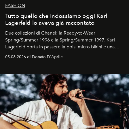
FASHION
Tutto quello che indossiamo oggi Karl
Lagerfeld lo aveva già raccontato
Due collezioni di Chanel: la Ready-to-Wear
Spring/Summer 1996 e la Spring/Summer 1997. Karl
Lagerfeld porta in passerella pois, micro bikini e una
logomania pensata per la spiaggia
, con Cindy, Linda,
05.08.2026 di Donato D'Aprile
Kate, Claudia e Carla una dietro l'altra. Trent'anni dopo,
in un'industria che vive di archivi, quel guardaroba resta
uno dei documenti più contemporanei che abbiamo.