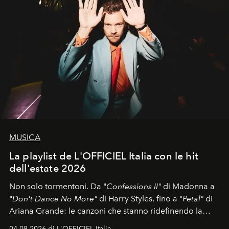
MUSICA
La playlist de L'OFFICIEL Italia con le hit
dell'estate 2026
Non solo tormentoni. Da "
Confessions II"
di Madonna a
"
Don't Dance No More"
di Harry Styles, fino a "
Petal"
di
Ariana Grande: le canzoni che stanno ridefinendo la
colonna sonora della stagione.
04.08.2026 di L'OFFICIEL Italia