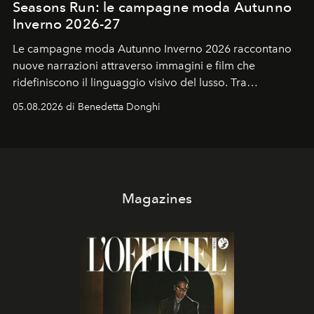
Seasons Run: le campagne moda Autunno
Inverno 2026-27
Le campagne moda Autunno Inverno 2026 raccontano
nuove narrazioni attraverso immagini e film che
ridefiniscono il linguaggio visivo del lusso. Tra
protagonisti del cinema, volti della cultura
05.08.2026 di Benedetta Donghi
contemporanea e storytelling d'autore, le maison
trasformano ogni campagna in uno storytelling capace
di esprimere identità, visione e desiderio.
Magazines