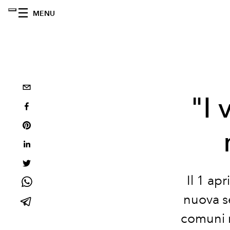
MENU
"I 
Il 1 apr
nuova se
comuni r