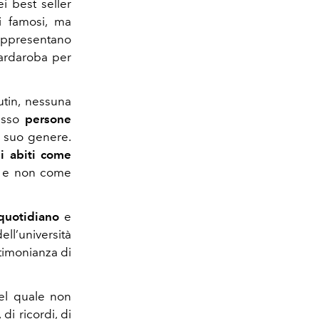
i best seller
i famosi, ma
rappresentano
uardaroba per
utin, nessuna
desso
persone
l suo genere.
li abiti come
, e non come
 quotidiano
e
ell’università
stimonianza di
del quale non
i ricordi, di