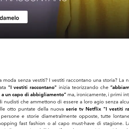
a moda senza vestiti? I vestiti raccontano una storia? La n
lata
"I vestiti raccontano"
inizia teorizzando che
“abbiam
e a un capo di abbigliamento”
ma, ironicamente, i primi int
i nudisti che ammettono di essere a loro agio senza al
lle otto puntate della nuova
serie tv Netflix "I vestiti 
persone e storie diametralmente opposte, tutte lontane
shopping fast fashion o al capo must-have di stagione. L