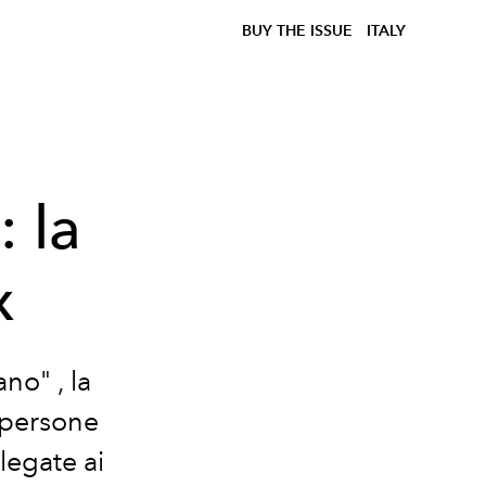
BUY THE ISSUE
ITALY
: la
x
ano" , la
e persone
legate ai