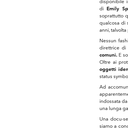
disponibile in
di
Emily Sp
soprattutto 
qualcosa di 
anni, talvolt
Nessun fashi
direttrice d
comuni.
E so
Oltre ai prot
oggetti iden
status symbo
Ad accomuna
apparentement
indossata da 
una lunga gav
Una docu-ser
siamo a cono