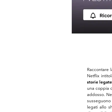
Raccontare l
Netflix intito
storie legat
una coppia d
addosso. Ne
susseguono 
legati allo 