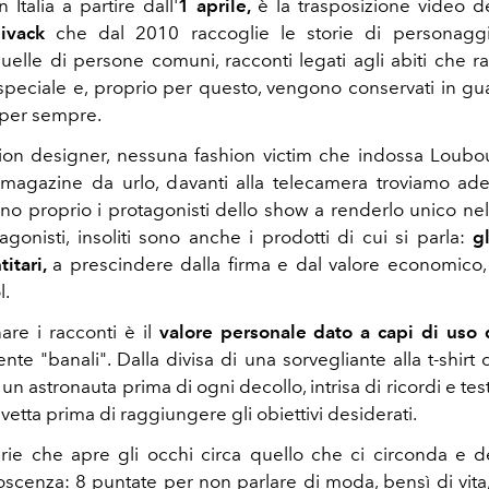
 Italia a partire dall'
1 aprile,
è la trasposizione video de
ivack
che dal 2010 raccoglie le storie di personagg
quelle di persone comuni, racconti legati agli abiti che 
speciale e, proprio per questo, vengono conservati in g
a per sempre.
on designer, nessuna fashion victim che indossa Loubo
i magazine da urlo, davanti alla telecamera troviamo a
no proprio i protagonisti dello show a renderlo unico ne
agonisti, insoliti sono anche i prodotti di cui si parla:
g
titari,
a prescindere dalla firma e dal valore economico
l.
re i racconti è il
valore personale dato a capi di uso
e "banali". Dalla divisa di una sorvegliante alla t-shirt d
un astronauta prima di ogni decollo, intrisa di ricordi e te
etta prima di raggiungere gli obiettivi desiderati.
ie che apre gli occhi circa quello che ci circonda e 
scenza: 8 puntate per non parlare di moda, bensì di vita, d