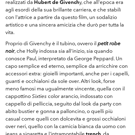
realizzati da
Hubert de Givench
y, che all'epoca era
agli esordi della sua brillante carriera, e che stabilì
con l'attrice a partire da questo film, un sodalizio
artistico e una sincera amicizia che durò per tutta la
vita.
Proprio di Givenchy è il tubino, ovvero il
petit robe
noir
, che Holly indossa sia all'inizio, sia quando
conosce Paul, interpretato da George Peppard. Un
capo semplice ed eterno, semplice da arricchire con
accessori extra: gioielli importanti, anche per i capelli,
guanti e occhialoni da sole over. Altri look, forse
meno famosi ma ugualmente vincente, quella con il
cappottino
Sixties
color arancio, indossato con
cappello di pelliccia, seguito dal look da party con
abito bustier e gonna a palloncino, o quelli più
casual come quelli con dolcevita e grossi occhialoni
over neri, quello con la camicia bianca da uomo con
jeans a sigaretta e l'intramontabile
trench
, da