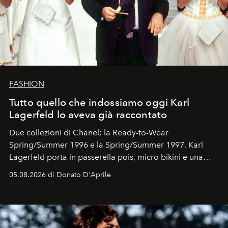
FASHION
Tutto quello che indossiamo oggi Karl
Lagerfeld lo aveva già raccontato
Due collezioni di Chanel: la Ready-to-Wear
Spring/Summer 1996 e la Spring/Summer 1997. Karl
Lagerfeld porta in passerella pois, micro bikini e una
logomania pensata per la spiaggia
, con Cindy, Linda,
05.08.2026 di Donato D'Aprile
Kate, Claudia e Carla una dietro l'altra. Trent'anni dopo,
in un'industria che vive di archivi, quel guardaroba resta
uno dei documenti più contemporanei che abbiamo.