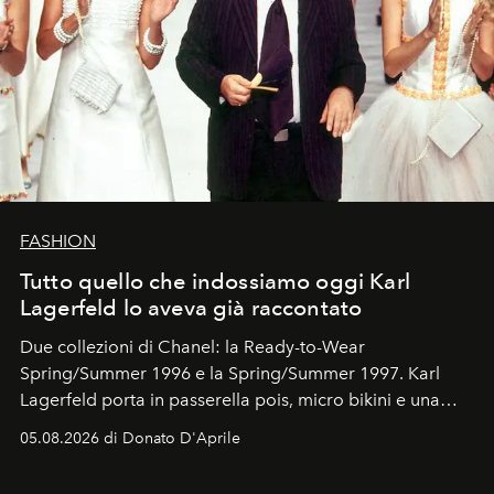
FASHION
Tutto quello che indossiamo oggi Karl
Lagerfeld lo aveva già raccontato
Due collezioni di Chanel: la Ready-to-Wear
Spring/Summer 1996 e la Spring/Summer 1997. Karl
Lagerfeld porta in passerella pois, micro bikini e una
logomania pensata per la spiaggia
, con Cindy, Linda,
05.08.2026 di Donato D'Aprile
Kate, Claudia e Carla una dietro l'altra. Trent'anni dopo,
in un'industria che vive di archivi, quel guardaroba resta