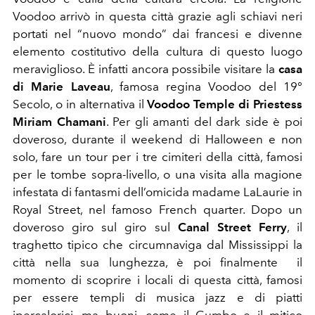
Voodoo arrivò in questa città grazie agli schiavi neri
portati nel “nuovo mondo” dai francesi e divenne
elemento costitutivo della cultura di questo luogo
meraviglioso. È infatti ancora possibile visitare la
casa
di Marie Laveau
, famosa regina Voodoo del 19°
Secolo, o in alternativa il
Voodoo Temple di Priestess
Miriam Chamani
. Per gli amanti del dark side è poi
doveroso, durante il weekend di Halloween e non
solo, fare un tour per i tre cimiteri della città, famosi
per le tombe sopra-livello, o una visita alla magione
infestata di fantasmi dell’omicida madame LaLaurie in
Royal Street, nel famoso French quarter. Dopo un
doveroso giro sul giro sul
Canal Street Ferry
, il
traghetto tipico che circumnaviga dal Mississippi la
città nella sua lunghezza, è poi finalmente il
momento di scoprire i locali di questa città, famosi
per essere templi di musica jazz e di piatti
ipercalorici, ma buoni, come il Gumbo e il mitico