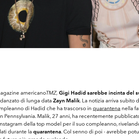
magazine americano
TMZ,
Gigi Hadid sarebbe incinta del 
fidanzato di lunga data
Zayn Malik
. La notizia arriva subito 
compleanno di Hadid che ha trascorso in
quarantena
nella fa
 in Pennsylvania. Malik, 27 anni, ha recentemente pubblica
 Instagram della top model per il suo compleanno, riveland
lati durante la
quarantena
. Col senno di poi - avrebbe pot