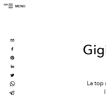
MENU
Gig
La top 