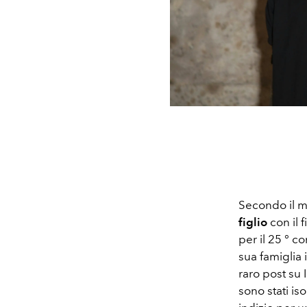
Secondo il 
figlio
con il 
per il 25 ° 
sua famiglia
raro post su
sono stati iso