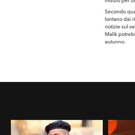
indizio per 
Secondo quan
lontano dai r
notizie sul s
Malik potreb
autunno.