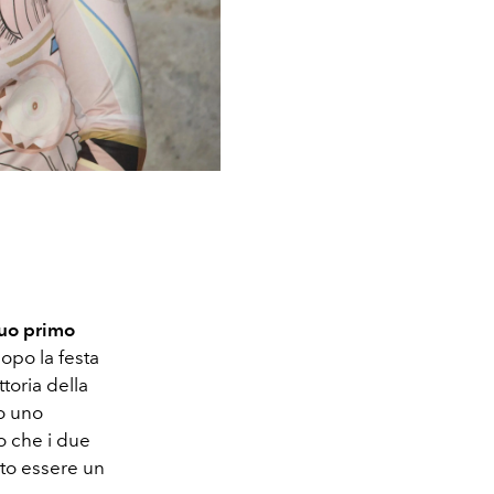
suo primo
dopo la festa
ttoria della
to uno
o che i due
uto essere un