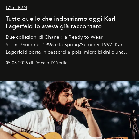
FASHION
Tutto quello che indossiamo oggi Karl
Lagerfeld lo aveva già raccontato
Due collezioni di Chanel: la Ready-to-Wear
Spring/Summer 1996 e la Spring/Summer 1997. Karl
Lagerfeld porta in passerella pois, micro bikini e una
logomania pensata per la spiaggia
, con Cindy, Linda,
05.08.2026 di Donato D'Aprile
Kate, Claudia e Carla una dietro l'altra. Trent'anni dopo,
in un'industria che vive di archivi, quel guardaroba resta
uno dei documenti più contemporanei che abbiamo.