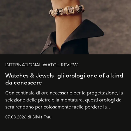
INTERNATIONAL WATCH REVIEW
Watches & Jewels: gli orologi one-of-a-kind
da conoscere
Con centinaia di ore necessarie per la progettazione, la
selezione delle pietre e la montatura, questi orologi da
sera rendono pericolosamente facile perdere la
cognizione del tempo. Ma con quadranti così
07.08.2026 di Silvia Frau
abbaglianti, chi è che guarda davvero l'ora?