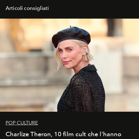
migliori look sul tappeto rosso della 76° edizione del
Articoli consigliati
Festival di Cannes 2022.
POP CULTURE
Charlize Theron, 10 film cult che l'hanno