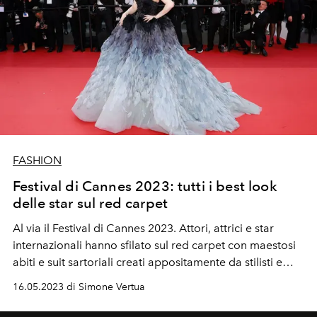
FASHION
Festival di Cannes 2023: tutti i best look
delle star sul red carpet
Al via il Festival di Cannes 2023. Attori, attrici e star
internazionali hanno sfilato sul red carpet con maestosi
abiti e suit sartoriali creati appositamente da stilisti e
direttori creativi di maison di moda. Dalla cover star de
16.05.2023 di Simone Vertua
L'Officiel Italia Simona Tabasco fino ad arrivare a Cate
Blanchett in Louis Vuitton, scopri la lista completa con i