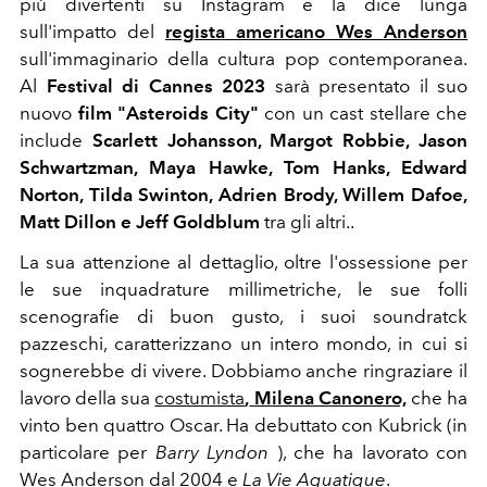
più divertenti su Instagram e la dice lunga
sull'impatto del
regista americano Wes Anderson
sull'immaginario della cultura pop contemporanea.
Al
Festival di Cannes 2023
sarà presentato il suo
nuovo
film "Asteroids City"
con un cast stellare che
include
Scarlett Johansson, Margot Robbie, Jason
Schwartzman, Maya Hawke, Tom Hanks, Edward
Norton, Tilda Swinton, Adrien Brody, Willem Dafoe,
Matt Dillon e Jeff Goldblum
tra gli altri..
La sua attenzione al dettaglio, oltre l'ossessione per
le sue inquadrature millimetriche, le sue folli
scenografie di buon gusto, i suoi soundratck
pazzeschi, caratterizzano un intero mondo, in cui si
sognerebbe di vivere. Dobbiamo anche ringraziare il
lavoro della sua
costumista
,
Milena Canonero,
che ha
vinto ben quattro Oscar. Ha debuttato con Kubrick (in
particolare per
Barry Lyndon
), che ha lavorato con
Wes Anderson dal 2004 e
La Vie Aquatique
.