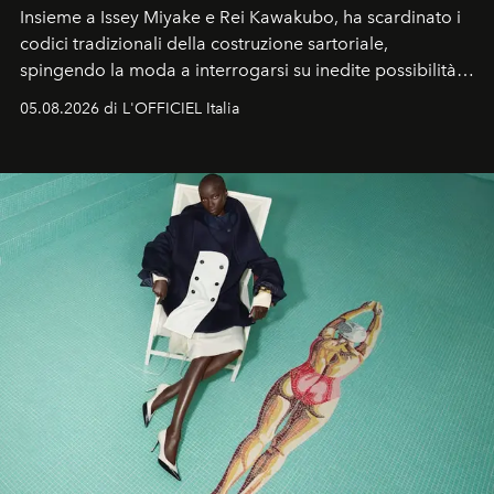
Insieme a Issey Miyake e Rei Kawakubo, ha scardinato i
codici tradizionali della costruzione sartoriale,
spingendo la moda a interrogarsi su inedite possibilità
formali e a ridefinire il concetto stesso di silhouette.
05.08.2026 di L'OFFICIEL Italia
Quella di Yohji Yamamoto è storia di un visionario che
ha riscritto i canoni estetici del XX secolo, lasciando
un’impronta indelebile nella storia della moda.