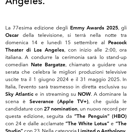
Angeles.
La 77esima edizione degli
Emmy Awards 2025
, gli
Oscar
della televisione, si terrà nella notte tra
domenica 14 e lunedì 15 settembre al
Peacock
Theater di Los Angeles
, con inizio alle 2:00, ora
italiana. A condurre la cerimonia sarà lo stand-up
comedian
Nate Bargatze
, chiamato a guidare una
serata che celebra le migliori produzioni televisive
uscite tra il 1 giugno 2024 e il 31 maggio 2025. In
Italia, l’evento sarà trasmesso in diretta esclusiva su
Sky Atlantic
e in streaming su
NOW
. A dominare la
scena è
Severance (Apple TV+)
, che guida le
candidature con
27 nomination
, un nuovo record per
questa edizione, seguita da
“The Penguin” (HBO)
con 24 e dalle acclamate
“The White Lotus”
e
“The
Studio”
con 23. Nella categoria
Limited o Anthology
,