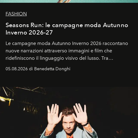
FASHION
Seasons Run: le campagne moda Autunno
Inverno 2026-27
Le campagne moda Autunno Inverno 2026 raccontano
nuove narrazioni attraverso immagini e film che
ridefiniscono il linguaggio visivo del lusso. Tra
protagonisti del cinema, volti della cultura
05.08.2026 di Benedetta Donghi
contemporanea e storytelling d'autore, le maison
trasformano ogni campagna in uno storytelling capace
di esprimere identità, visione e desiderio.