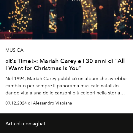
MUSICA
«It’s Time!»: Mariah Carey e i 30 anni di “All
I Want for Christmas Is You”
Nel 1994, Mariah Carey pubblicò un album che avrebbe
cambiato per sempre il panorama musicale natalizio
dando vita a una delle canzoni più celebri nella storia
della musica pop. Diventata simbolo stesso del Natale,
09.12.2024 di Alessandro Viapiana
"All I Want for Christmas Is You" risuona ogni anno in
milioni di case, negozi, stazioni radio e piattaforme di
streaming.
Articoli consigliati