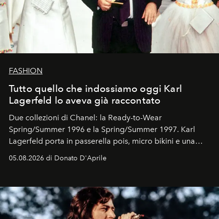
FASHION
Tutto quello che indossiamo oggi Karl
Lagerfeld lo aveva già raccontato
Due collezioni di Chanel: la Ready-to-Wear
Spring/Summer 1996 e la Spring/Summer 1997. Karl
Lagerfeld porta in passerella pois, micro bikini e una
logomania pensata per la spiaggia
, con Cindy, Linda,
05.08.2026 di Donato D'Aprile
Kate, Claudia e Carla una dietro l'altra. Trent'anni dopo,
in un'industria che vive di archivi, quel guardaroba resta
uno dei documenti più contemporanei che abbiamo.