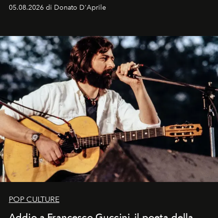
logomania pensata per la spiaggia
, con Cindy, Linda,
05.08.2026 di Donato D'Aprile
Kate, Claudia e Carla una dietro l'altra. Trent'anni dopo,
in un'industria che vive di archivi, quel guardaroba resta
uno dei documenti più contemporanei che abbiamo.
POP CULTURE
Addio a Francesco Guccini, il poeta della