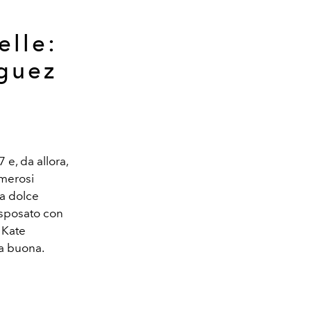
elle:
iguez
 e, da allora,
umerosi
ua dolce
o sposato con
 Kate
ta buona.