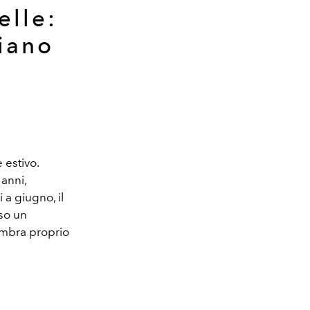
elle:
iano
 estivo.
anni,
 a giugno, il
so un
embra proprio