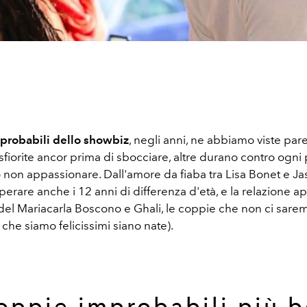
probabili
dello showbiz
, negli anni, ne abbiamo viste par
fiorite ancor prima di sbocciare, altre durano contro ogni
non appassionare. Dall'amore da fiaba tra Lisa Bonet e 
erare anche i 12 anni di differenza d'età, e la relazione a
odel Mariacarla Boscono e Ghali, le coppie che non ci sar
 che siamo felicissimi siano nate).
oppie improbabili più b