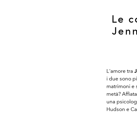
Le c
Jenn
L'amore tra
J
i due sono pi
matrimoni e s
metà? Affiata
una psicologa
Hudson e Cam