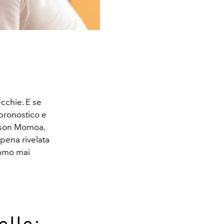
ecchie. E se
 pronostico e
Jason Momoa,
ppena rivelata
emmo mai
elle: