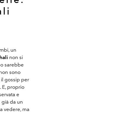
li
mbi, un
hali
non si
 lo sarebbe
non sono
 il gossip per
 E, proprio
servata e
i già da un
o a vedere, ma