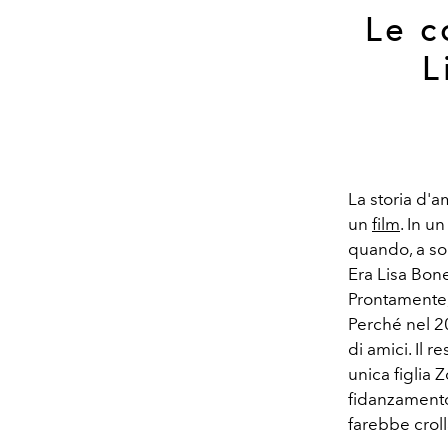
Le c
L
La storia d'a
un
film
. In u
quando, a sol
Era Lisa Bone
Prontamente,
Perché nel 2
di amici. Il 
unica figlia
fidanzamento
farebbe croll