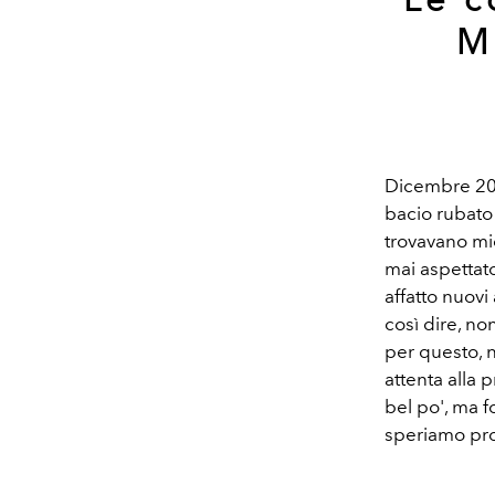
M
Dicembre 2018
bacio rubato
trovavano mic
mai aspettato
affatto nuovi
così dire, no
per questo, 
attenta alla 
bel po', ma f
speriamo prop