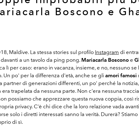
ariacarla Boscono e Gha
, Maldive. La stessa stories sul profilo
Instagram
di entra
 davanti a un tavolo da ping pong.
Mariacarla Boscono
e
G
a lì per caso: erano in vacanza, insieme, e no, nessuno se
. Un po' per la differenza d'età, anche se gli
amori famosi
 a partner di generazioni differenti, un po' perché la notizia,
n era trapelata da nessuna parte. Non c'era nessuna traccia.
non possiamo che apprezzare questa nuova coppia, così ri
propria privacy. C'è chi dice che la loro relazione vada avant
orse solo i diretti interessati sanno la verità. Durerà? Stiam
rio di sì.