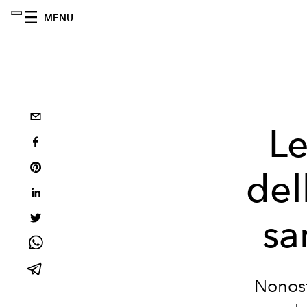
MENU
Le
del
sa
Nonost