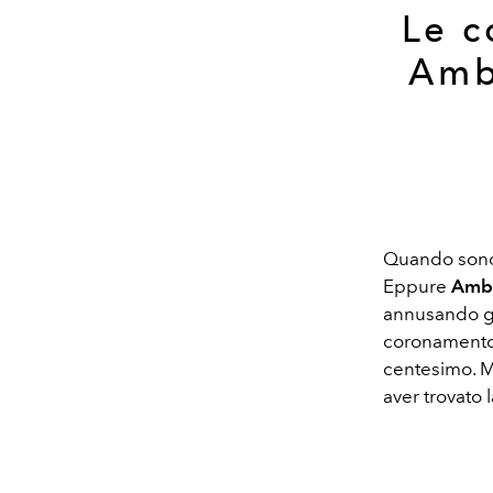
Le c
Amb
Quando sono 
Eppure
Ambr
annusando già
coronamento
centesimo. M
aver trovato 