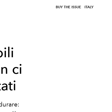
BUY THE ISSUE
ITALY
ili
n ci
ati
durare: