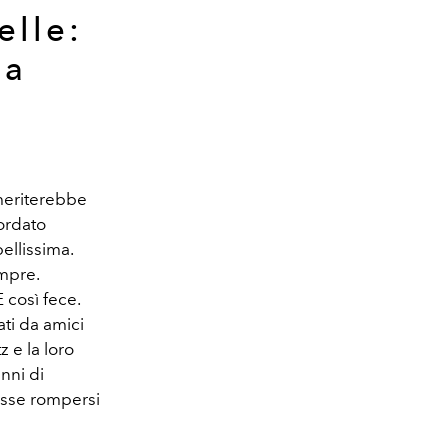
elle:
oa
meriterebbe
cordato
ellissima.
empre.
 così fece.
ti da amici
z e la loro
nni di
sse rompersi