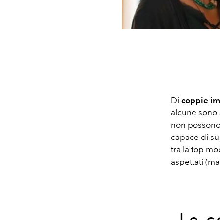
Di
coppie im
alcune sono s
non possono 
capace di sup
tra la top m
aspettati (ma
Le c