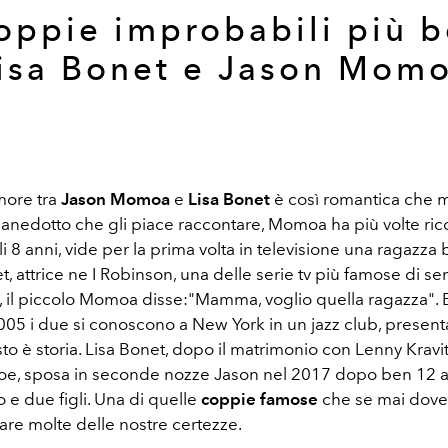
oppie improbabili più b
isa Bonet e Jason Mom
more tra
Jason Momoa
e
Lisa Bonet
è così romantica che 
n anedotto che gli piace raccontare, Momoa ha più volte ri
i 8 anni, vide per la prima volta in televisione una ragazza b
t, attrice ne I Robinson, una delle serie tv più famose di s
 il piccolo Momoa disse:"Mamma, voglio quella ragazza". E
005 i due si conoscono a New York in un jazz club, presenta
resto è storia. Lisa Bonet, dopo il matrimonio con Lenny Kravit
 Zoe, sposa in seconde nozze Jason nel 2017 dopo ben 12 a
 e due figli. Una di quelle
coppie famose
che se mai dove
are molte delle nostre certezze.