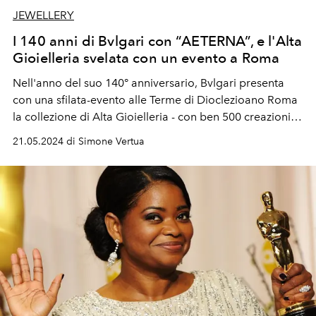
JEWELLERY
I 140 anni di Bvlgari con “AETERNA”, e l'Alta
Gioielleria svelata con un evento a Roma
Nell'anno del suo 140° anniversario, Bvlgari presenta
con una sfilata-evento alle Terme di Dioclezioano
Roma
la collezione di Alta Gioielleria - con ben 500 creazioni
esclusive - l'Alta Orologeria, le borse High-End e le
21.05.2024 di Simone Vertua
fragranze Very High-End. Oltre alle brand ambassador
Anne Hathaway, Priyanka Chopra Jonas, Liu Yifei, Shu
Qi, Hikari Mori e Alessandro Gassman, tra gli ospiti c'era
anche Isabella Rossellini ed Elisa che ha acceso la serata
con un concerto speciale.