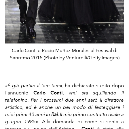
Carlo Conti e Rocío Muñoz Morales al Festival di
Sanremo 2015 (Photo by Venturelli/Getty Images)
«È già partito il tam tam»,
ha dichiarato subito dopo
l'annucnio
Carlo Conti
,
«mi sta squillando il
telefonino. Per i prossimi due anni sarò il direttore
artistico, ed è anche un bel modo di festeggiare i
miei primi 40 anni in
Rai
. Il mio primo contratto risale a
giugno 1985».
Alla domanda di come si senta a
tornare sul palco dell'Ariston -
Conti
è stato alla