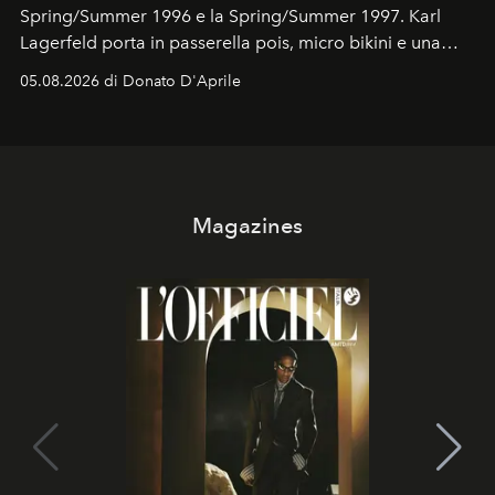
Spring/Summer 1996 e la Spring/Summer 1997. Karl
Lagerfeld porta in passerella pois, micro bikini e una
logomania pensata per la spiaggia
, con Cindy, Linda,
05.08.2026 di Donato D'Aprile
Kate, Claudia e Carla una dietro l'altra. Trent'anni dopo,
in un'industria che vive di archivi, quel guardaroba resta
uno dei documenti più contemporanei che abbiamo.
Magazines