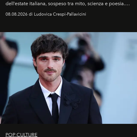
dell’estate italiana, sospeso tra mito, scienza e poesia.
Sarà il momento in cui gli occhi si alzano verso la volta
08.08.2026 di Ludovica Crespi-Pallavicini
celeste per seguire il passaggio delle
Perseidi
, quelle
che chiamiamo comunemente
stelle cadenti
, e affidare
all’universo i desideri più segreti
POP CULTURE