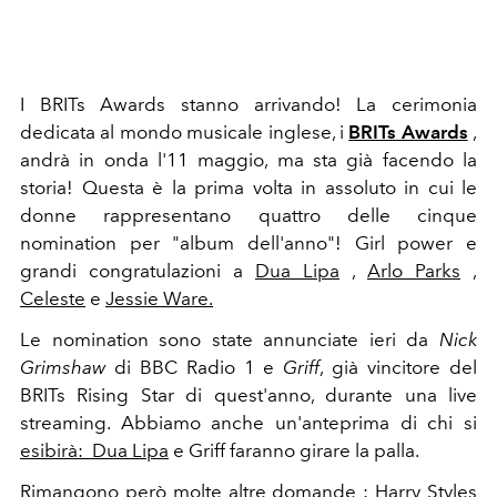
I BRITs Awards stanno arrivando! La cerimonia
dedicata al mondo musicale inglese, i
BRITs Awards
,
andrà in onda l'11 maggio, ma sta già facendo la
storia! Questa è la prima volta in assoluto in cui le
donne rappresentano quattro delle cinque
nomination per "album dell'anno"! Girl power e
grandi congratulazioni a
Dua Lipa
,
Arlo Parks
,
Celeste
e
Jessie Ware.
Le nomination sono state annunciate ieri da
Nick
Grimshaw
di BBC Radio 1 e
Griff
, già vincitore del
BRITs Rising Star di quest'anno, durante una live
streaming. Abbiamo anche un'anteprima di chi si
esibirà: Dua Lipa
e Griff faranno girare la palla.
Rimangono però molte altre domande :
Harry Styles