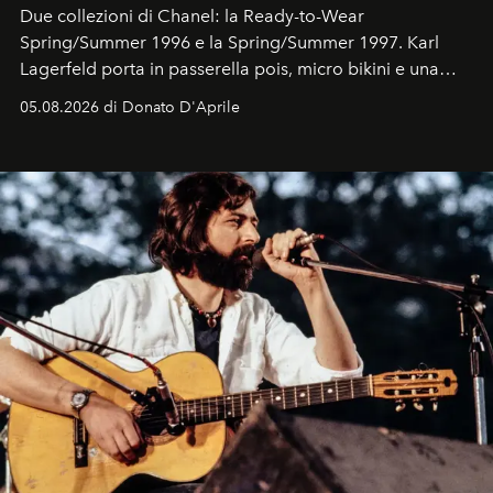
Due collezioni di Chanel: la Ready-to-Wear
Spring/Summer 1996 e la Spring/Summer 1997. Karl
Lagerfeld porta in passerella pois, micro bikini e una
logomania pensata per la spiaggia
, con Cindy, Linda,
05.08.2026 di Donato D'Aprile
Kate, Claudia e Carla una dietro l'altra. Trent'anni dopo,
in un'industria che vive di archivi, quel guardaroba resta
uno dei documenti più contemporanei che abbiamo.