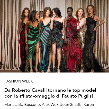
FASHION WEEK
Da Roberto Cavalli tornano le top model
con la sfilata-omaggio di Fausto Puglisi
Mariacarla Boscono, Alek Wek, Joan Smalls, Karen