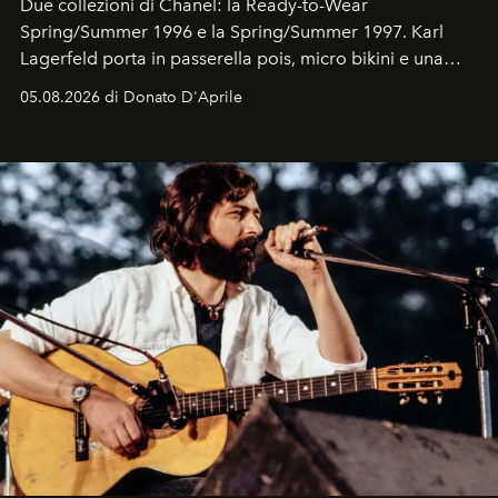
Due collezioni di Chanel: la Ready-to-Wear
Spring/Summer 1996 e la Spring/Summer 1997. Karl
Lagerfeld porta in passerella pois, micro bikini e una
logomania pensata per la spiaggia
, con Cindy, Linda,
05.08.2026 di Donato D'Aprile
Kate, Claudia e Carla una dietro l'altra. Trent'anni dopo,
in un'industria che vive di archivi, quel guardaroba resta
uno dei documenti più contemporanei che abbiamo.