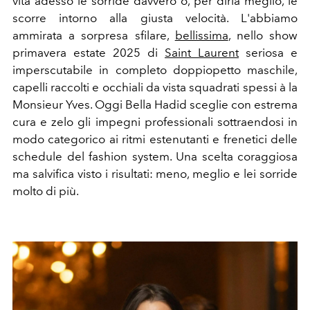
vita adesso le sorride davvero o, per dirla meglio, le
scorre intorno alla giusta velocità. L'abbiamo
ammirata a sorpresa sfilare,
bellissima
, nello show
primavera estate 2025 di
Saint Laurent
seriosa e
imperscutabile in completo doppiopetto maschile,
capelli raccolti e occhiali da vista squadrati spessi à la
Monsieur Yves. Oggi Bella Hadid
sceglie con estrema
cura e zelo gli impegni professionali sottraendosi in
modo categorico ai ritmi estenutanti e frenetici delle
schedule del fashion system. Una scelta coraggiosa
ma salvifica visto i risultati: meno, meglio e lei sorride
molto di più.