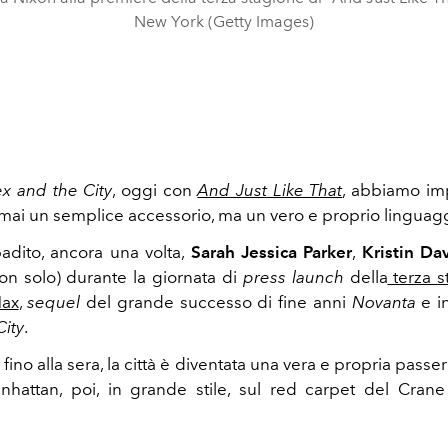
New York (Getty Images)
x and the City
, oggi con
And Just Like That
, abbiamo im
ai un semplice accessorio, ma un vero e proprio linguagg
adito, ancora una volta,
Sarah Jessica Parker
,
Kristin Da
on solo) durante la giornata di
press launch
della
terza s
Max
,
sequel
del grande successo di fine anni
Novanta
e i
City
.
fino alla sera, la città è diventata una vera e propria passer
nhattan, poi, in grande stile, sul red carpet del Cran