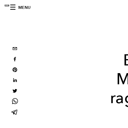
MENU
M
ra