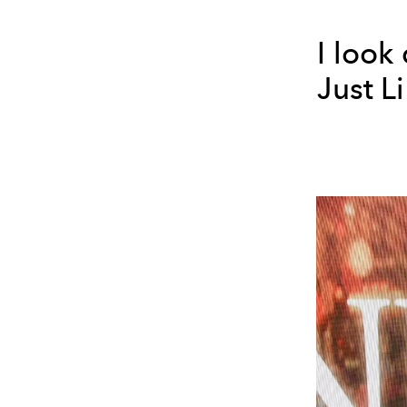
I look
Just L