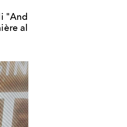
di "And
ière
al