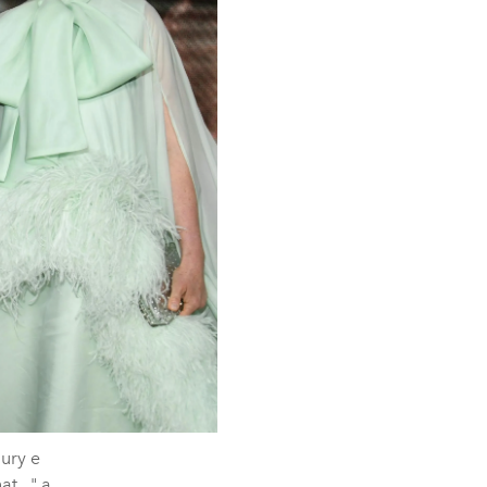
hury e
t..." a