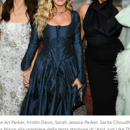
e Ari Parker, Kristin Davis, Sarah Jessica Parker, Sarita Choud
a Nixon alla première della terza stagione di "And Just Like Tha