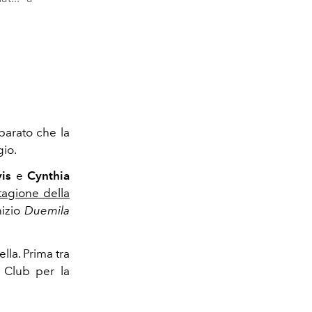
parato che la
io.
vis
e
Cynthia
tagione della
nizio
Duemila
ella. Prima tra
e Club per la