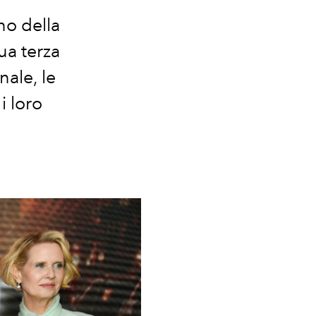
no della
sua terza
nale, le
i loro