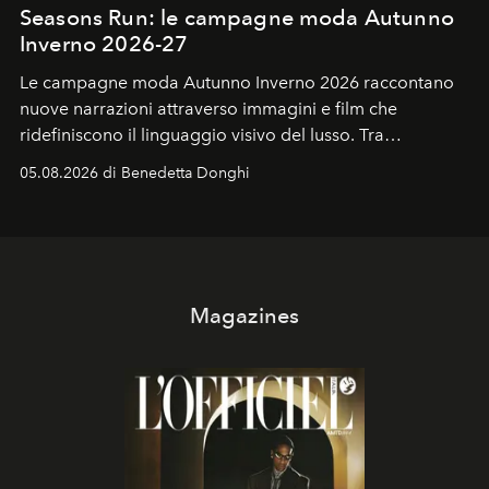
Seasons Run: le campagne moda Autunno
Inverno 2026-27
Le campagne moda Autunno Inverno 2026 raccontano
nuove narrazioni attraverso immagini e film che
ridefiniscono il linguaggio visivo del lusso. Tra
protagonisti del cinema, volti della cultura
05.08.2026 di Benedetta Donghi
contemporanea e storytelling d'autore, le maison
trasformano ogni campagna in uno storytelling capace
di esprimere identità, visione e desiderio.
Magazines