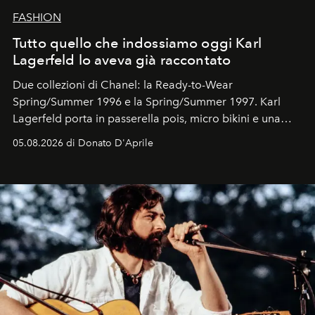
FASHION
Tutto quello che indossiamo oggi Karl
Lagerfeld lo aveva già raccontato
Due collezioni di Chanel: la Ready-to-Wear
Spring/Summer 1996 e la Spring/Summer 1997. Karl
Lagerfeld porta in passerella pois, micro bikini e una
logomania pensata per la spiaggia
, con Cindy, Linda,
05.08.2026 di Donato D'Aprile
Kate, Claudia e Carla una dietro l'altra. Trent'anni dopo,
in un'industria che vive di archivi, quel guardaroba resta
uno dei documenti più contemporanei che abbiamo.