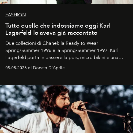
FASHION
Tutto quello che indossiamo oggi Karl
Lagerfeld lo aveva già raccontato
Due collezioni di Chanel: la Ready-to-Wear
Spring/Summer 1996 e la Spring/Summer 1997. Karl
Lagerfeld porta in passerella pois, micro bikini e una
logomania pensata per la spiaggia
, con Cindy, Linda,
05.08.2026 di Donato D'Aprile
Kate, Claudia e Carla una dietro l'altra. Trent'anni dopo,
in un'industria che vive di archivi, quel guardaroba resta
uno dei documenti più contemporanei che abbiamo.