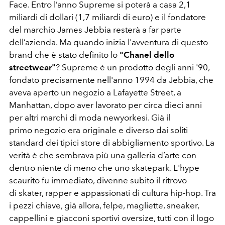
Face. Entro l’anno Supreme si poterà a casa 2,1
miliardi di dollari (1,7 miliardi di euro) e il fondatore
del marchio James Jebbia resterà a far parte
dell’azienda. Ma quando inizia l'avventura di questo
brand che è stato definito lo
"Chanel dello
streetwear"
? Supreme è un prodotto degli anni '90,
fondato precisamente nell'anno 1994 da Jebbia, che
aveva aperto un negozio a Lafayette Street, a
Manhattan, dopo aver lavorato per circa dieci anni
per altri marchi di moda newyorkesi. Già il
primo negozio era originale e diverso dai soliti
standard dei tipici store di abbigliamento sportivo. La
verità è che sembrava più una galleria d’arte con
dentro niente di meno che uno skatepark. L'hype
scaurito fu immediato, divenne subito il ritrovo
di skater, rapper e appassionati di cultura hip-hop. Tra
i pezzi chiave, già allora, felpe, magliette, sneaker,
cappellini e giacconi sportivi oversize, tutti con il logo