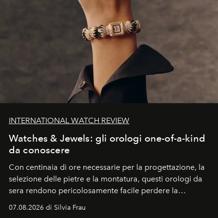
INTERNATIONAL WATCH REVIEW
Watches & Jewels: gli orologi one-of-a-kind
da conoscere
Con centinaia di ore necessarie per la progettazione, la
selezione delle pietre e la montatura, questi orologi da
sera rendono pericolosamente facile perdere la
cognizione del tempo. Ma con quadranti così
07.08.2026 di Silvia Frau
abbaglianti, chi è che guarda davvero l'ora?